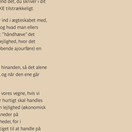
d det, du skriver i dit
E tilstrækkeligt.
år ind i ægteskabet med,
, og hvad man ellers
 at ”håndhæve” det
ejlighed, hvor det
løbende ajourføre) en
r hinanden, så det alene
t, og når den ene går
vores vegne, hvis vi
r hurtigt skal handles
in lejlighed (økonomisk
måneder på
der, for i
get til at handle på