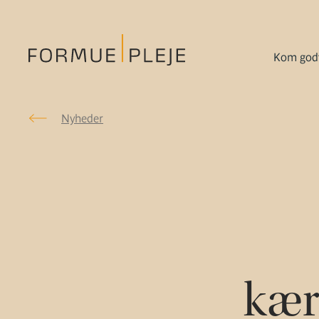
Kom godt
Nyheder
Nyheder
Formuepleje.dk
kær