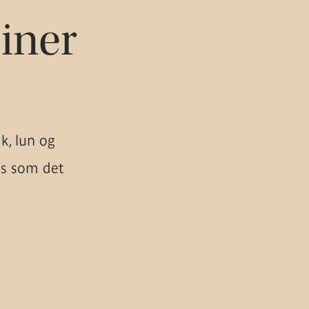
iner
ik, lun og
cis som det