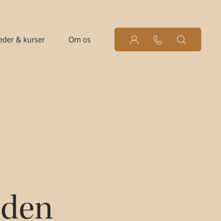
der & kurser
Om os
uden