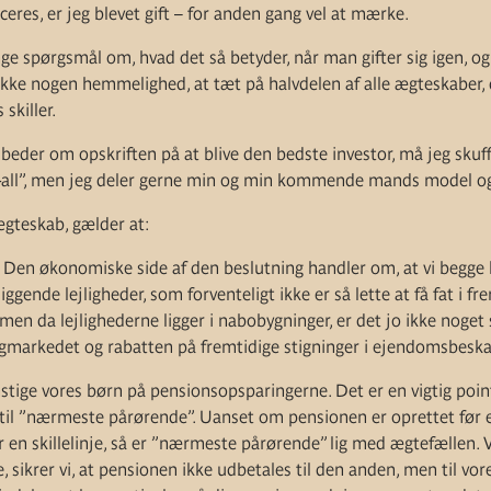
ceres, er jeg blevet gift – for anden gang vel at mærke.
nge spørgsmål om, hvad det så betyder, når man gifter sig igen, 
 ikke nogen hemmelighed, at tæt på halvdelen af alle ægteskaber,
 skiller.
beder om opskriften på at blive den bedste investor, må jeg skuff
ts-all”, men jeg deler gerne min og min kommende mands model og
teskab, gælder at:
 Den økonomiske side af den beslutning handler om, at vi begge 
ggende lejligheder, som forventeligt ikke er så lette at få fat i fr
 men da lejlighederne ligger i nabobygninger, er det jo ikke noget 
ligmarkedet og rabatten på fremtidige stigninger i ejendomsbesk
nstige vores børn på pensionsopsparingerne. Det er en vigtig poin
lt til ”nærmeste pårørende”. Uanset om pensionen er oprettet før e
er en skillelinje, så er ”nærmeste pårørende” lig med ægtefællen.
sikrer vi, at pensionen ikke udbetales til den anden, men til vor