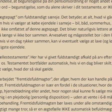
bindelse, at begunstigelse på din pensionsordning er noget andet en
rd – begunstigelse, som du alene skriver i dit testamente, er IKK
”ægtepagt” om fuldstændigt særeje. Det betyder, at alt, hvad vi g
un hvis vi vælger at købe ejendele i sameje – bil, båd, sommerhus
 ikke omfattet af denne ægtepagt. Det bliver naturligvis lettere
 længe vi ikke bor sammen. Arvesølvet og mågestellet bor i den l
hvis vi en dag rykker sammen, kan vi eventuelt vælge at lave (og 
tigste ejendele.
fællestestamente”. Her har vi givet fuldstændigt afkald på arv efte
r os. Testamentet bortfalder automatisk, hvis vi en dag bliver skil
t vælge, hvad der så skal gælde.
arbejdet ”fremtidsfuldmagter”, der afgør, hvem der kan handle på 
 det. Fremtidsfuldmagten er især en fordel i de situationer, hvor de
op, hjerneblødning eller andet, hvor nogen skal kunne fx sælge m
ig i en plejebolig (personlig disposition) – uden at vente i 6-8 
behandling. Fremtidsfuldmagten bør laves under alle omstændighe
gtigt mange tror, så er en ægtefælle IKKE automatisk befuldmægti