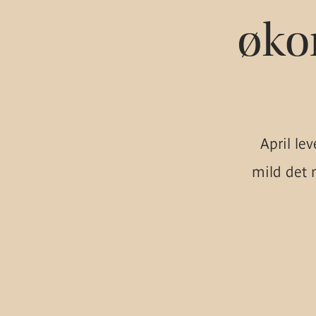
øko
April lev
mild det n