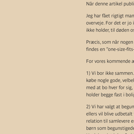
Når denne artikel publi
Jeg har fået rigtigt ma
overveje. For det er jo
ikke holder, til døden os
Præcis, som når nogen 
findes en ”one-size-fi
For vores kommende æg
1) Vi bor ikke sammen.
købe nogle gode, velbeli
med at bo hver for sig,
holder begge fast i bo
2) Vi har valgt at begu
ellers vil blive udbeta
relation til samlevere 
børn som begunstigede, 