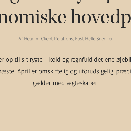
nomiske hovedp
Af Head of Client Relations, East Helle Snedker
er op til sit rygte – kold og regnfuld det ene øjebl
æste. April er omskiftelig og uforudsigelig, præ
gælder med ægteskaber.