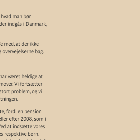
og hvad man bør
 der indgås i Danmark,
e med, at der ikke
 overvejelserne bag.
har været heldige at
emover. Vi fortsætter
stort problem, og vi
atningen.
te, fordi en pension
ller efter 2008, som i
 Ved at indsætte vores
es respektive børn.