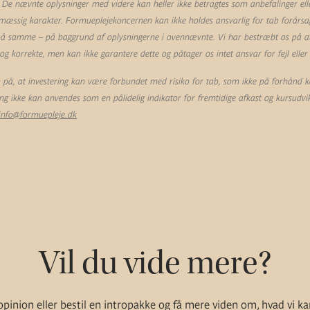
 De nævnte oplysninger med videre kan heller ikke betragtes som anbefalinger eller
mæssig karakter. Formueplejekoncernen kan ikke holdes ansvarlig for tab forårsag
 på samme – på baggrund af oplysningerne i ovennævnte. Vi har bestræbt os på at 
 korrekte, men kan ikke garantere dette og påtager os intet ansvar for fejl eller
å, at investering kan være forbundet med risiko for tab, som ikke på forhånd k
ling ikke kan anvendes som en pålidelig indikator for fremtidige afkast og kursudvik
info@formuepleje.dk
Vil du vide mere?
pinion eller bestil en intropakke og få mere viden om, hvad vi ka