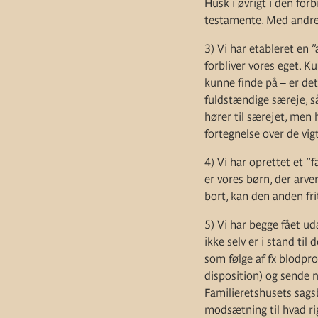
Husk i øvrigt i den for
testamente. Med andre o
3) Vi har etableret en 
forbliver vores eget. K
kunne finde på – er det
fuldstændige særeje, så
hører til særejet, men 
fortegnelse over de vig
4) Vi har oprettet et ”
er vores børn, der arve
bort, kan den anden fri
5) Vi har begge fået ud
ikke selv er i stand til
som følge af fx blodpr
disposition) og sende m
Familieretshusets sags
modsætning til hvad ri