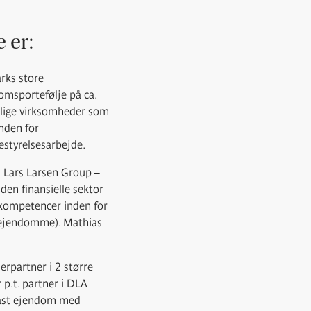
 er:
rks store
omsportefølje på ca.
ellige virksomheder som
nden for
estyrelsesarbejde.
s Lars Larsen Group –
den finansielle sektor
s kompetencer inden for
. ejendomme). Mathias
rpartner i 2 større
 p.t. partner i DLA
fast ejendom med