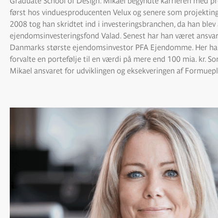
Graduate School of Design. Mikael begyndte karrieren med pro
først hos vinduesproducenten Velux og senere som projektin
2008 tog han skridtet ind i investeringsbranchen, da han blev 
ejendomsinvesteringsfond Valad. Senest har han været ansvarl
Danmarks største ejendomsinvestor PFA Ejendomme. Her har 
forvalte en portefølje til en værdi på mere end 100 mia. kr. S
Mikael ansvaret for udviklingen og eksekveringen af Formuepl