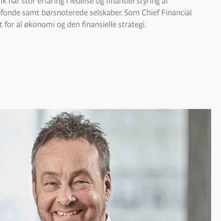
 har stor erfaring i ledelse og finansiel styring af
y-fonde samt børsnoterede selskaber. Som Chief Financial
t for al økonomi og den finansielle strategi.