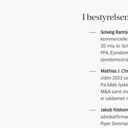
I bestyrels
Solveig Rannj
kommercielle 
20 mia. kr. S
PFA, Ejendoms
ejendomsstrat
Mathias J. Ch
siden 2023 so
fra både Jysk
M&A samt inve
er uddannet m
Jakob Nielsen
advokatfirmae
Piper Denmark