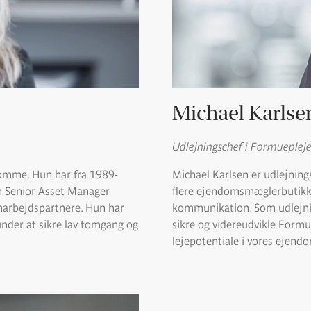
Michael Karlse
Udlejningschef i Formueple
domme. Hun har fra 1989-
Michael Karlsen er udlejning
 Senior Asset Manager
flere ejendomsmæglerbutikker
amarbejdspartnere. Hun har
kommunikation. Som udlejning
nder at sikre lav tomgang og
sikre og videreudvikle Formu
lejepotentiale i vores ejen