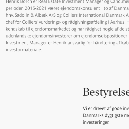
Henrik Borch er Real Estate Investment Manager og Cand.merc.
perioden 2015-2021 været ejendomskonsulent i to af Danmar
hhv. Sadolin & Albæk A/S og Colliers International Danmark A
chef for Colliers’ vurderings- og rådgivningsafdeling i Aarhus. 
kendskab til ejendomsmarkedet og har rådgivet nogle af de s
udenlandske ejendomsinvestorer om ejendomsdispositioner 
Investment Manager er Henrik ansvarlig for håndtering af kø
investormateriale.
Bestyrels
Vi er drevet af gode in
Danmarks dygtigste men
investeringer.