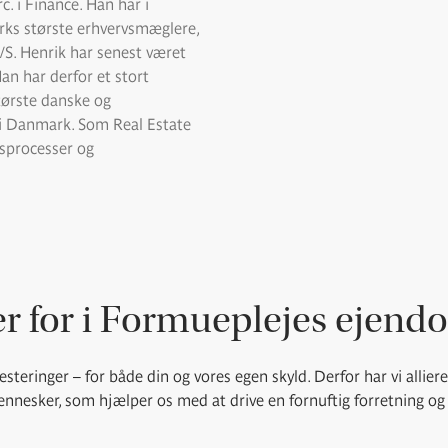
 i Finance. Han har i
ks største erhvervsmæglere,
/S. Henrik har senest været
Han har derfor et stort
tørste danske og
i Danmark. Som Real Estate
bsprocesser og
er for i Formueplejes ejen
vesteringer – for både din og vores egen skyld. Derfor har vi allier
nesker, som hjælper os med at drive en fornuftig forretning og 