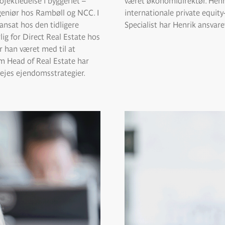
jektledelse i byggeriet –
været økonomidirektør. Henrik
geniør hos Rambøll og NCC. I
internationale private equit
ansat hos den tidligere
Specialist har Henrik ansvare
ig for Direct Real Estate hos
han været med til at
om Head of Real Estate har
ejes ejendomsstrategier.