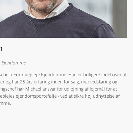
n
je Ejendomme
schef i Formuepleje Ejendomme. Han er tidligere indehaver af
 og har 25 års erfaring inden for salg, markedsføring og
schef har Michael ansvar for udlejning af lejemål for at
eplejes ejendomsportefølje - ved at sikre høj udnyttelse af
domme.