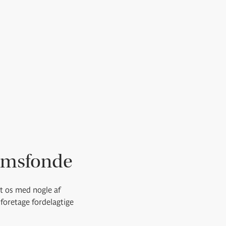
domsfonde
et os med nogle af
foretage fordelagtige