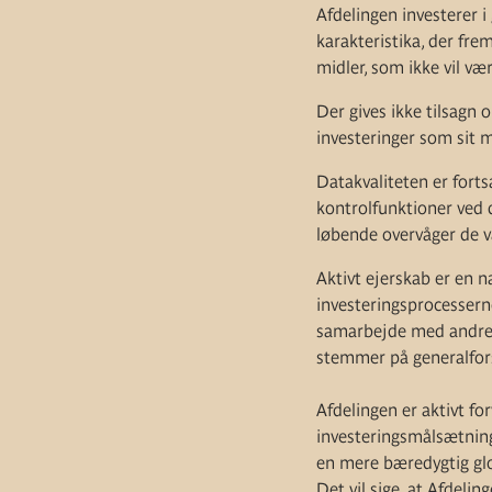
Afdelingen investerer i
karakteristika, der fre
midler, som ikke vil v
Der gives ikke tilsagn
investeringer som sit m
Datakvaliteten er fort
kontrolfunktioner ved
løbende overvåger de v
Aktivt ejerskab er en n
investeringsprocessern
samarbejde med andre i
stemmer på generalfor
Afdelingen er aktivt fo
investeringsmålsætning 
en mere bæredygtig gl
Det vil sige, at Afdeli