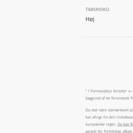
TABSRISIKO:
Høj
* I Formuepleje benytter vi e
baggrund af de forventede f
Du skal være opmærksom på, 
kan afvige fra den risikokla
europæiske regler.
Du kan f
garanti for fremtidige afkast.