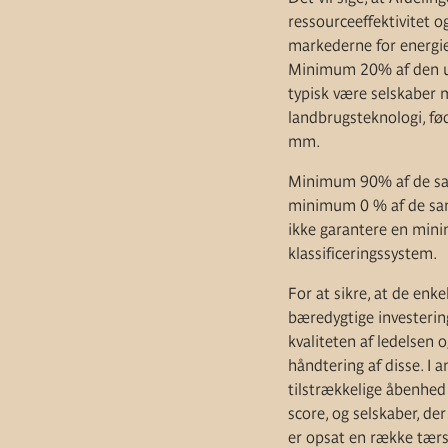
ressourceeffektivitet 
markederne for energief
Minimum 20% af den un
typisk være selskaber m
landbrugsteknologi, fød
mm.
Minimum 90% af de sam
minimum 0 % af de saml
ikke garantere en min
klassificeringssystem.
For at sikre, at de enk
bæredygtige investerin
kvaliteten af ledelsen 
håndtering af disse. I 
tilstrækkelige åbenhed
score, og selskaber, de
er opsat en række tærs