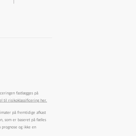
ficeringen fastlægges på
l risikoklassificering her.
imater på fremtidige afkast
on, som er baseret på fælles
n prognose og ikke en