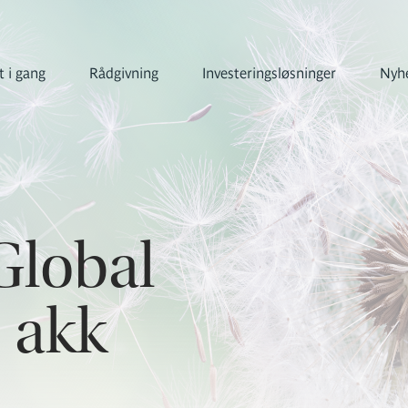
 i gang
Rådgivning
Investeringsløsninger
Nyhe
Global
 akk