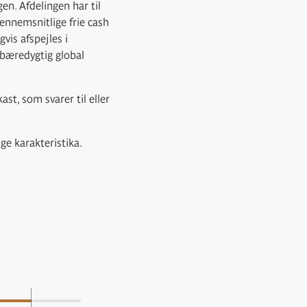
gen. Afdelingen har til
gennemsnitlige frie cash
vis afspejles i
 bæredygtig global
st, som svarer til eller
e karakteristika.