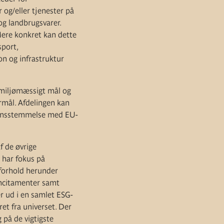
 og/eller tjenester på
og landbrugsvarer.
ere konkret kan dette
sport,
on og infrastruktur
 miljømæssigt mål og
rmål. Afdelingen kan
rensstemmelse med EU-
f de øvrige
 har fokus på
 forhold herunder
sincitamenter samt
r ud i en samlet ESG-
ret fra universet. Der
på de vigtigste