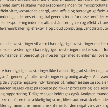
og miljø samt selskaber med eksponering inden for miljøprodukter
fektivitet, vedvarende energi, vand, affald og bæredygtige føde- 
derliggende omsætning skal generes indenfor disse områder. M
ed eksponering inden for affaldshåndtering, ren og effektiv tran
evareemballering, effektiv IT og cloud computing, vanddistributi
lede investeringer vil være i bæredygtige investeringer med et
ede investeringer i bæredygtige investeringer med et socialt fo
imumsandel af bæredygtige investeringer med et miljømål i ove
elte bæredygtige investeringer ikke i væsentlig grad skader nogle a
gsmål, gennemgår alle investeringer en grundig analyse. Analysen
og de vigtigste negative indvirkninger på miljømæssige og sociale
analysen lægges vægt på robuste politikker, processor og ledelse
 og rapportering. Tidligere sager inddrages også. Analysen munde
r ikke opnår en tilstrækkelig høj score, bliver automatisk eksklude
kler og minimums minimumskriterier for den negativ indvirkning 