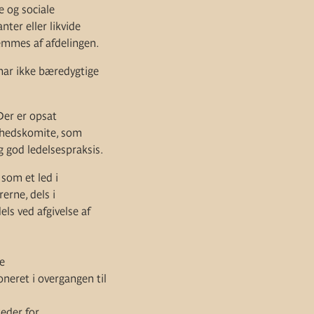
e og sociale
nter eller likvide
emmes af afdelingen.
har ikke bæredygtige
Der er opsat
ghedskomite, som
 god ledelsespraksis.
 som et led i
erne, dels i
ls ved afgivelse af
ge
oneret i overgangen til
keder for