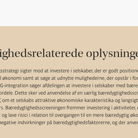
ghedsrelaterede oplysning
sstrategi sigter mod at investere i selskaber, der er godt position
l økonomi samt at søge at udnytte mulighederne, der opstår i f
G-integration søger afdelingen at investere i selskaber med bære
rdele. Dette sker ved anvendelse af en særlig bæredygtighedssc
f, om et selskabs attraktive økonomiske karakteristika og langsi
urs. Bæredygtighedsscreeningen fremmer investering i aktiviteter,
og lave risici i relation til overgangen til en mere bæredygtig 
negative indvirkninger på bæredygtighedsfaktorerne, og der anvend