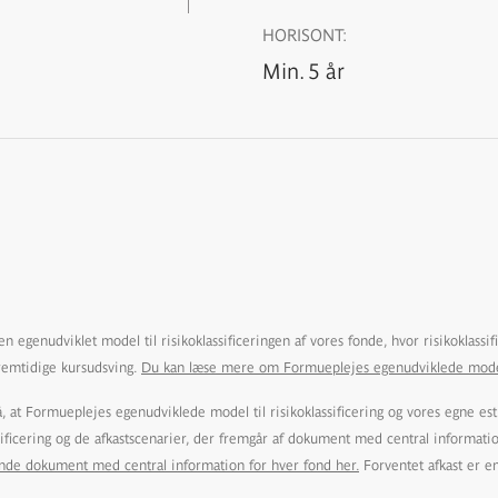
HORISONT:
Min. 5 år
n egenudviklet model til risikoklassificeringen af vores fonde, hvor risikoklassi
remtidige kursudsving.
Du kan læse mere om Formueplejes egenudviklede model ti
at Formueplejes egenudviklede model til risikoklassificering og vores egne est
ssificering og de afkastscenarier, der fremgår af dokument med central informati
inde dokument med central information for hver fond her.
Forventet afkast er e