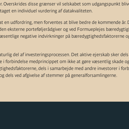
 Overskrides disse grænser vil selskabet som udgangspunkt blive 
retaget en individuel vurdering af datakvaliteten.
sat en udfordring, men forventes at blive bedre de kommende år. 
 den eksterne porteføljerådgiver og ved Formueplejes bæredygti
æsentlige negative indvirkninger på bæredygtighedsfaktorerne o
aturlig del af investeringsprocessen. Det aktive ejerskab sker dels
e i forbindelse medprincippet om ikke at gøre væsentlig skade o
tighedsfaktorerne, dels i samarbejde med andre investorer i for
og dels ved afgivelse af stemmer på generalforsamlingerne.