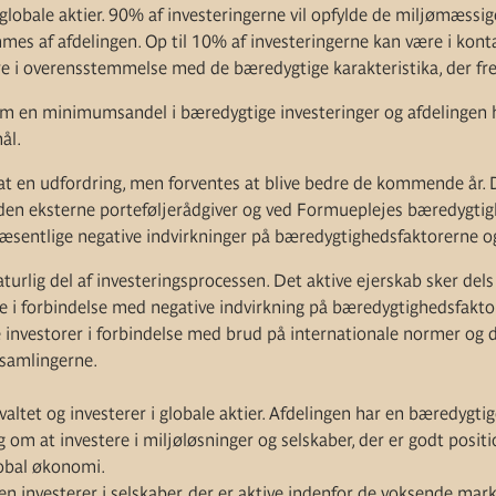
 globale aktier. 90% af investeringerne vil opfylde de miljømæssig
mmes af afdelingen. Op til 10% af investeringerne kan være i konta
ære i overensstemmelse med de bæredygtige karakteristika, der fr
 om en minimumsandel i bæredygtige investeringer og afdelingen 
ål.
sat en udfordring, men forventes at blive bedre de kommende år. 
 den eksterne porteføljerådgiver og ved Formueplejes bæredygti
æsentlige negative indvirkninger på bæredygtighedsfaktorerne og
aturlig del af investeringsprocessen. Det aktive ejerskab sker dels
e i forbindelse med negative indvirkning på bæredygtighedsfaktor
nvestorer i forbindelse med brud på internationale normer og de
samlingerne.
rvaltet og investerer i globale aktier. Afdelingen har en bæredygti
om at investere i miljøløsninger og selskaber, der er godt positi
obal økonomi.
ngen investerer i selskaber, der er aktive indenfor de voksende mar