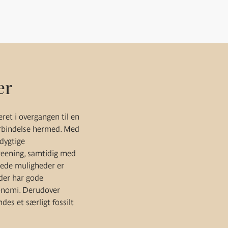
er
eret i overgangen til en
orbindelse hermed. Med
dygtige
reening, samtidig med
gtede muligheder er
 der har gode
økonomi. Derudover
es et særligt fossilt