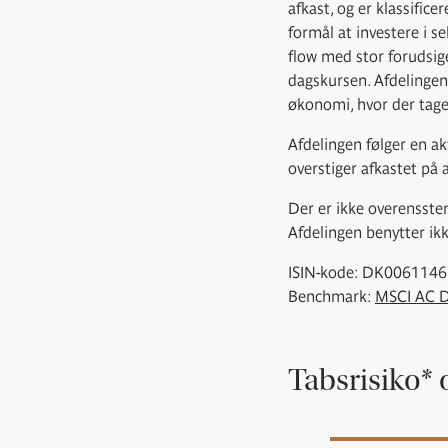
afkast, og er klassifice
formål at investere i s
flow med stor forudsige
dagskursen. Afdelingen
økonomi, hvor der tages
Afdelingen følger en ak
overstiger afkastet p
Der er ikke overensste
Afdelingen benytter i
ISIN-kode: DK006114
Benchmark:
MSCI AC 
Tabsrisiko* 