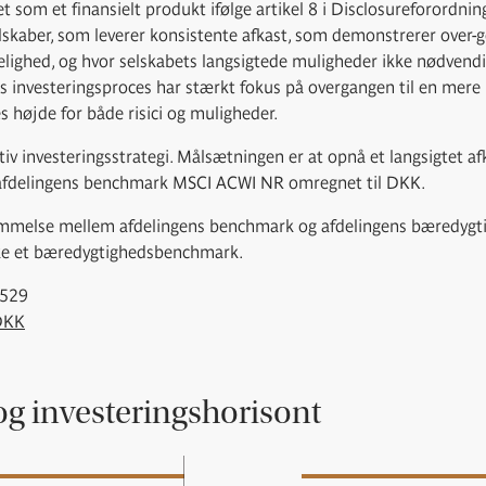
ret som et finansielt produkt ifølge artikel 8 i Disclosureforordnin
elskaber, som leverer konsistente afkast, som demonstrerer over-
lighed, og hvor selskabets langsigtede muligheder ikke nødvendig
s investeringsproces har stærkt fokus på overgangen til en mere
 højde for både risici og muligheder.
tiv investeringsstrategi. Målsætningen er at opnå et langsigtet afka
å afdelingens benchmark MSCI ACWI NR omregnet til DKK.
mmelse mellem afdelingens benchmark og afdelingens bæredygtig
kke et bæredygtighedsbenchmark.
6529
DKK
og investeringshorisont