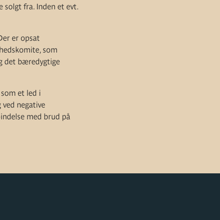
solgt fra. Inden et evt.
Der er opsat
ghedskomite, som
g det bæredygtige
 som et led i
g ved negative
bindelse med brud på