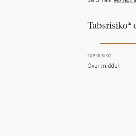
Benchmark:
Mix High 
Tabsrisiko* 
TABSRISIKO:
Over middel