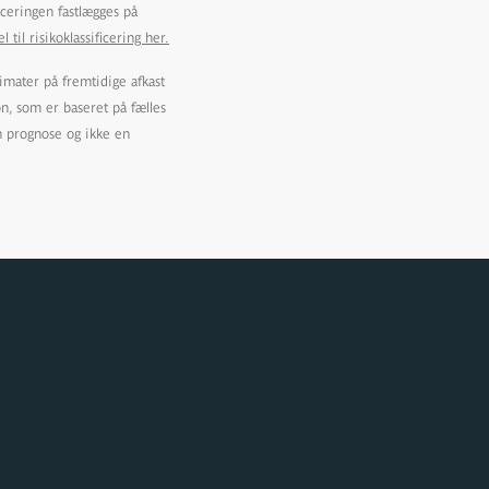
ficeringen fastlægges på
l risikoklassificering her.
imater på fremtidige afkast
on, som er baseret på fælles
n prognose og ikke en