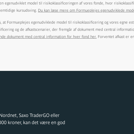
n egenudviklet model til risikoklassificeringen af vores fonde, hvor risikoklassi
remtidige kursudsving.
Du kan læse mere om Formueplejes egenudviklede model ti
at Formueplejes egenudviklede model til risikoklassificering og vores egne est
ssificering og de afkastscenarier, der fremgår af dokument med central informati
inde dokument med central information for hver fond her.
Forventet afkast er e
ordnet, Saxo TraderGO eller
000 kroner, kan det være en god