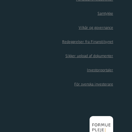
Samtykke
Vilkår og governance
Redegørelser fra Finanstilsynet
Sikker upload af dokumenter
Investorportaler
För svenska investerare