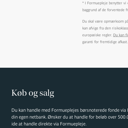
* I Formuepleje benytter vi e
baggrund af de forventede f
Du skal være opmærksom på, 
kan afvige fra den risikokla
europæiske regler.
Du kan f
garanti for fremtidige afkast.
Køb og salg
Du kan handle med Formueplejes børsnoterede fonde via N
din egen netbank. Ønsker du at handle for beløb over 500.
ide at handle direkte via Formuepleje.