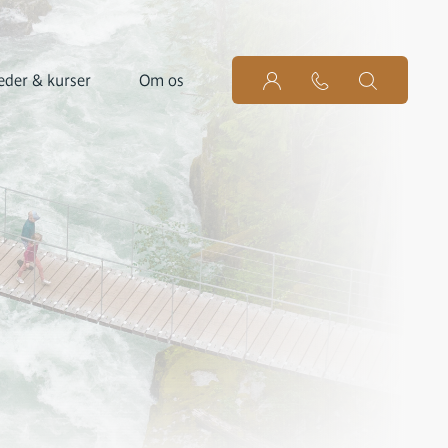
der & kurser
Om os