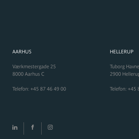
FORMUPLEJE
FORMUPLEJ
AARHUS
HELLERUP
Værkmestergade 25
Tuborg Havne
8000
Aarhus C
2900
Helleru
Telefon:
+45 87 46 49 00
Telefon:
+45 
LinkedIn
facebook
Instagram