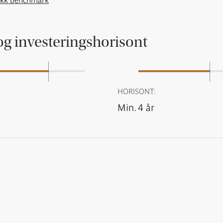
akk benchmark
og investeringshorisont
HORISONT:
Min. 4 år