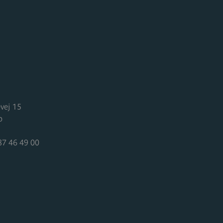
E
vej 15
p
87 46 49 00