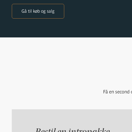
Gå til køb og salg
Få en second o
Bestil en intropakke