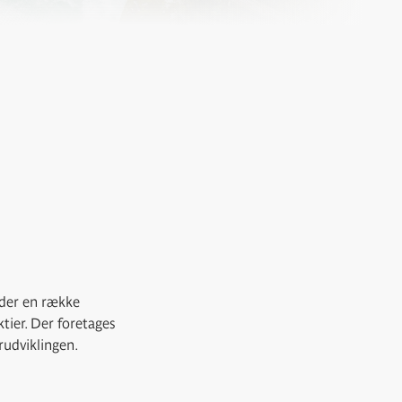
lder en række
ktier. Der foretages
rudviklingen.