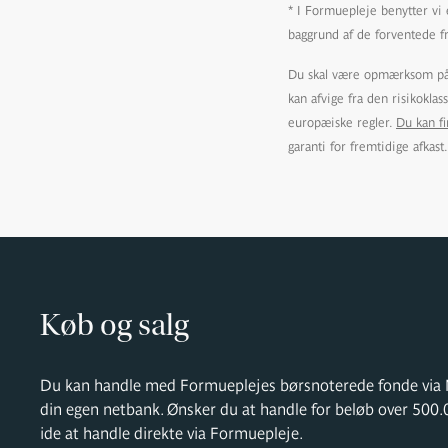
* I Formuepleje benytter vi e
baggrund af de forventede f
Du skal være opmærksom på, 
kan afvige fra den risikokla
europæiske regler.
Du kan f
garanti for fremtidige afkast.
Køb og salg
Du kan handle med Formueplejes børsnoterede fonde via N
din egen netbank. Ønsker du at handle for beløb over 500.
ide at handle direkte via Formuepleje.