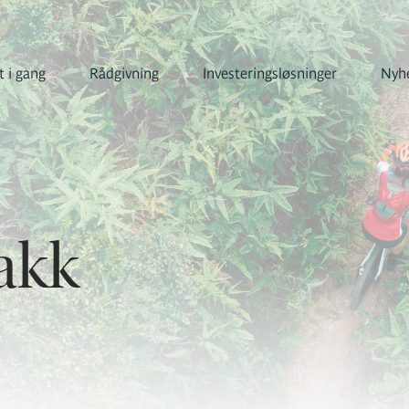
 i gang
Rådgivning
Investeringsløsninger
Nyhe
akk