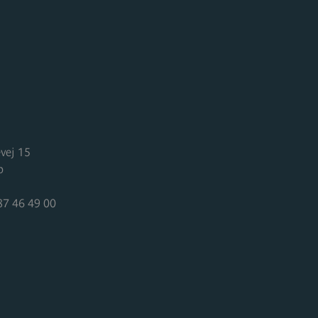
E
vej 15
p
87 46 49 00