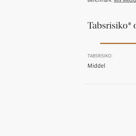
Benchmark:
Mix Medi
Tabsrisiko* 
TABSRISIKO:
Middel