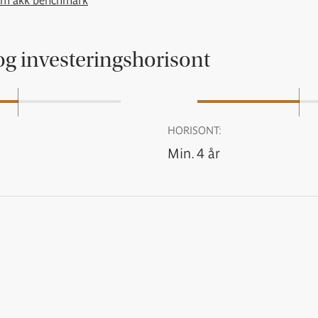
um akk benchmark
og investeringshorisont
HORISONT:
Min. 4 år