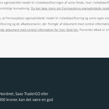
n egenudviklet model til risikoklassificeringen af vores fonde, hvor risikoklassi
remtidige kursudsving.
Du kan læse mere om Formueplejes egenudviklede model ti
at Formueplejes egenudviklede model til risikoklassificering og vores egne est
ssificering og de afkastscenarier, der fremgår af dokument med central informati
inde dokument med central information for hver fond her.
Forventet afkast er e
ordnet, Saxo TraderGO eller
000 kroner, kan det være en god