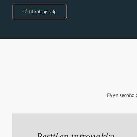
Gå til køb og salg
Få en second o
Bestil en intropakke