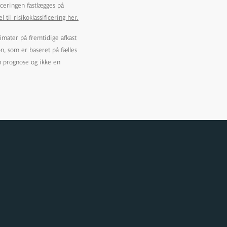
ficeringen fastlægges på
l risikoklassificering her.
imater på fremtidige afkast
on, som er baseret på fælles
n prognose og ikke en