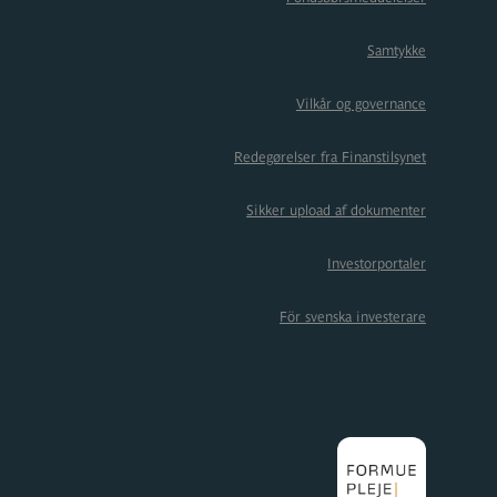
Samtykke
Vilkår og governance
Redegørelser fra Finanstilsynet
Sikker upload af dokumenter
Investorportaler
För svenska investerare