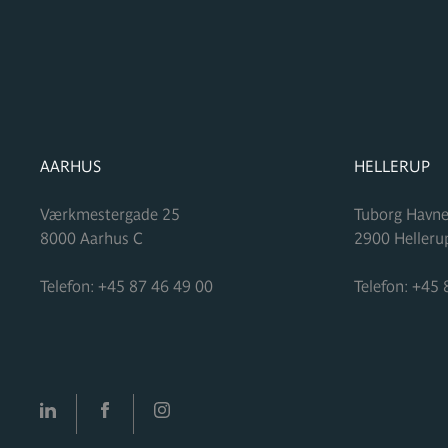
FORMUPLEJE
FORMUPLEJ
AARHUS
HELLERUP
Værkmestergade 25
Tuborg Havne
8000
Aarhus C
2900
Helleru
Telefon:
+45 87 46 49 00
Telefon:
+45 
LinkedIn
facebook
Instagram