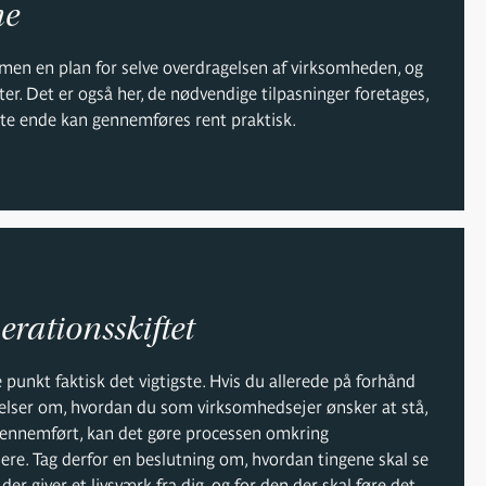
ne
mmen en plan for selve overdragelsen af virksomheden, og
ter. Det er også her, de nødvendige tilpasninger foretages,
dste ende kan gennemføres rent praktisk.
erationsskiftet
punkt faktisk det vigtigste. Hvis du allerede på forhånd
jelser om, hvordan du som virksomhedsejer ønsker at stå,
 gennemført, kan det gøre processen omkring
re. Tag derfor en beslutning om, hvordan tingene skal se
der giver et livsværk fra dig, og for den der skal føre det