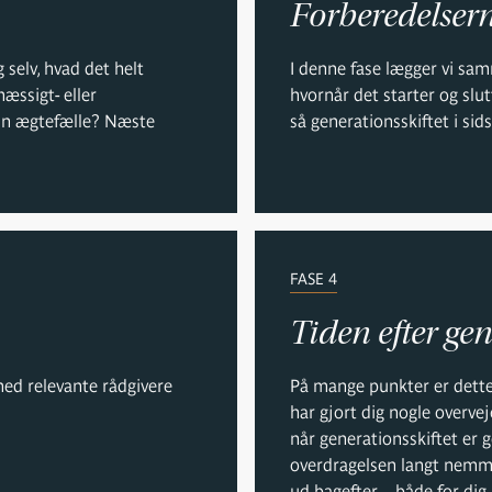
Forberedelser
 selv, hvad det helt
I denne fase lægger vi sa
mæssigt- eller
hvornår det starter og slut
Din ægtefælle? Næste
så generationsskiftet i si
FASE 4
Tiden efter gen
ed relevante rådgivere
På mange punkter er dette 
har gjort dig nogle overve
når generationsskiftet er
overdragelsen langt nemme
ud bagefter – både for dig, 