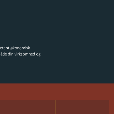
mpetent økonomisk
f både din virksomhed og