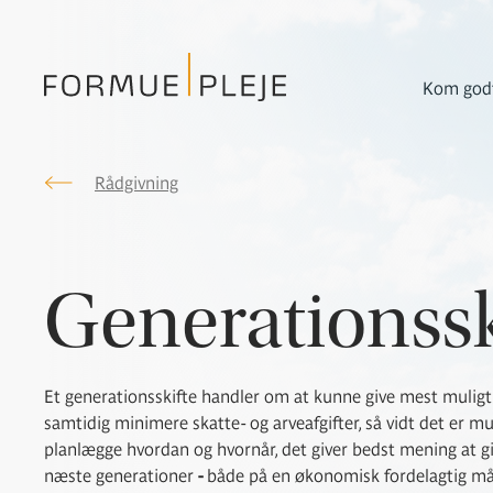
Kom godt
Rådgivning
Formuepleje.dk
Generationssk
Et generationsskifte handler om at kunne give mest muligt
samtidig minimere skatte- og arveafgifter, så vidt det er m
planlægge hvordan og hvornår, det giver bedst mening at gi
næste generationer
-
både på en økonomisk fordelagtig måd