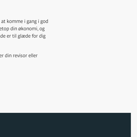
t at komme i gang i god
 netop din økonomi, og
de er til glæde for dig
r din revisor eller