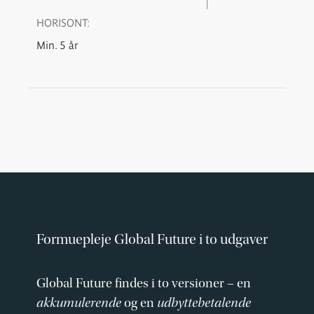
HORISONT:
Min. 5 år
Formuepleje Global Future i to udgaver
Global Future findes i to versioner – en
akkumulerende
og en
udbyttebetalende