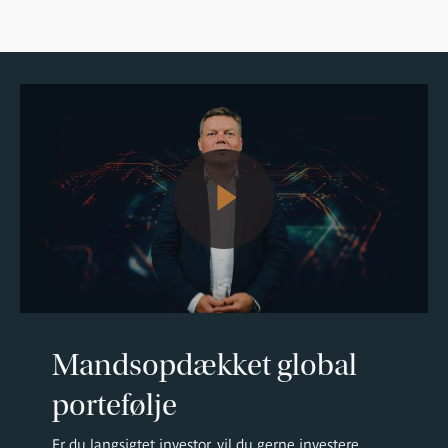
Mandsopdækket global
portefølje
Er du langsigtet investor, vil du gerne investere