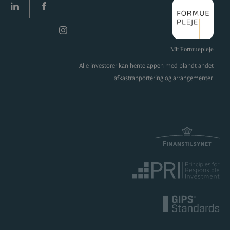
LinkedIn
facebook
Instagram
Mit Formuepleje
Alle investorer kan hente appen med blandt andet
afkastrapportering og arrangementer.