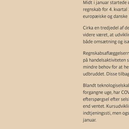
Midt i januar startede
regnskab for 4. kvartal
europæiske og danske se
Cirka en tredjedel af d
videre været, at udvikl
både omsætning og især
Regnskabsaflæggelserne
på handelsaktiviteten 
mindre behov for at he
udbruddet. Disse tilbage
Blandt teknologiselska
forgangne uge, har COV
efterspørgsel efter sel
end ventet. Kursudvikl
indtjeningssti, men o
januar.