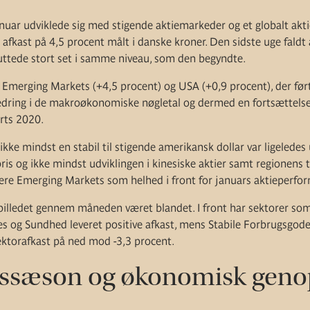
januar udviklede sig med stigende aktiemarkeder og et globalt akt
fkast på 4,5 procent målt i danske kroner. Den sidste uge faldt 
uttede stort set i samme niveau, som den begyndte.
 Emerging Markets (+4,5 procent) og USA (+0,9 procent), der ført
bedring i de makroøkonomiske nøgletal og dermed en fortsættels
rts 2020.
ikke mindst en stabil til stigende amerikansk dollar var ligelede
ris og ikke mindst udviklingen i kinesiske aktier samt regionens 
cere Emerging Markets som helhed i front for januars aktieperfo
billedet gennem måneden været blandet. I front har sektorer som
 og Sundhed leveret positive afkast, mens Stabile Forbrugsgoder
ktorafkast på ned mod -3,3 procent.
ssæson og økonomisk geno