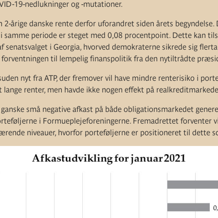
VID-19-nedlukninger og -mutationer.
en 2-årige danske rente derfor uforandret siden årets begyndelse.
r i samme periode er steget med 0,08 procentpoint. Dette kan tils
f senatsvalget i Georgia, hvorved demokraterne sikrede sig flert
 forventningen til lempelig finanspolitik fra den nytiltrådte præs
den nyt fra ATP, der fremover vil have mindre renterisiko i port
helt lange renter, men havde ikke nogen effekt på realkreditmarkede
 ganske små negative afkast på både obligationsmarkedet generel
rteføljerne i Formueplejeforeningerne. Fremadrettet forventer vi 
ærende niveauer, hvorfor porteføljerne er positioneret til dette s