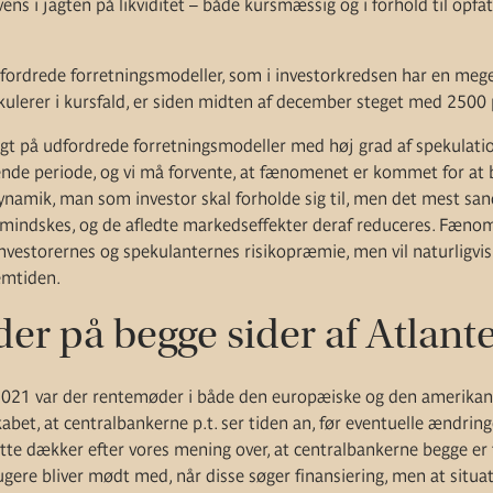
ens i jagten på likviditet – både kursmæssig og i forhold til opf
ordrede forretningsmodeller, som i investorkredsen har en mege
kulerer i kursfald, er siden midten af december steget med 2500 
t på udfordrede forretningsmodeller med høj grad af spekulation 
de periode, og vi må forvente, at fænomenet er kommet for at bl
ynamik, man som investor skal forholde sig til, men det mest san
mindskes, og de afledte markedseffekter deraf reduceres. Fænom
investorernes og spekulanternes risikopræmie, men vil naturligvi
emtiden.
r på begge sider af Atlant
2021 var der rentemøder i både den europæiske og den amerikan
bet, at centralbankerne p.t. ser tiden an, før eventuelle ændring
te dækker efter vores mening over, at centralbankerne begge er t
gere bliver mødt med, når disse søger finansiering, men at situat