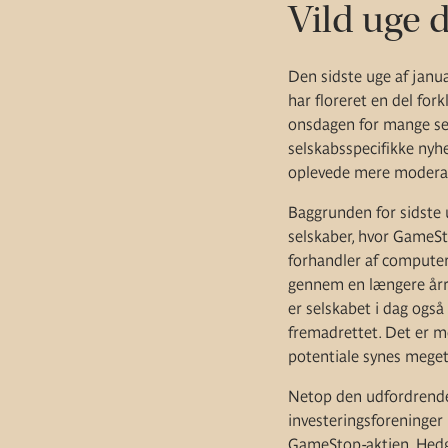
Vild uge 
Den sidste uge af janu
har floreret en del fork
onsdagen for mange se
selskabsspecifikke ny
oplevede mere moderat
Baggrunden for sidste 
selskaber, hvor GameS
forhandler af computer
gennem en længere årræ
er selskabet i dag også
fremadrettet. Det er m
potentiale synes meget
Netop den udfordrende 
investeringsforeninger 
GameStop-aktien. Hedgef