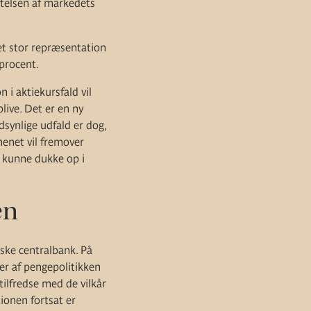
attelsen af markedets
t stor repræsentation
procent.
i aktiekursfald vil
ive. Det er en ny
dsynlige udfald er dog,
enet vil fremover
s kunne dukke op i
en
ske centralbank. På
er af pengepolitikken
ilfredse med de vilkår
ionen fortsat er