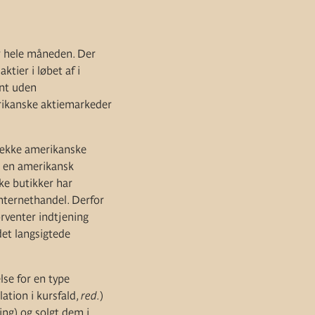
or hele måneden. Der
ktier i løbet af i
nt uden
rikanske aktiemarkeder
 række amerikanske
r en amerikansk
ke butikker har
nternethandel. Derfor
orventer indtjening
det langsigtede
se for en type
ation i kursfald,
red.
)
ing) og solgt dem i