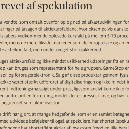
drevet af spekulation
ar vendte, som omtalt ovenfor, op og ned på afkastudviklingen f
laringer på årsagen til aktiekursfaldene, hvor eksempelvis danske a
lskabers vedkommende oplevede kursfald på mellem 5-10 proce
heder, mens de mere likvide markeder som de europæiske og ame
e aktiekursfald, men under meget stor usikkerhed.
uges aktiekursfald og ikke mindst usikkerhed udspringer fra en
top kan bruges som repræsentant for hele gruppen. GameStop e
spil og forbrugerelektronik. Salg af disse produkter gennem fysis
kke været stærkt udfordret af digitaliseringen og ikke mindst i
 rent indtjeningsmæssigt under pres, ligesom analytikerne ikke f
ed andre ord en forretningsmodel, der er presset i knæ, og hvor 
 begrænset som aktieinvestor.
drift har gjort, at mange hedgefonde, som er en samlet betegnel
med udvidede beføjelser til også at spekulere, har shortet (spekul
ondene har shortet/lånt aktier af investorer (mod en lille betal