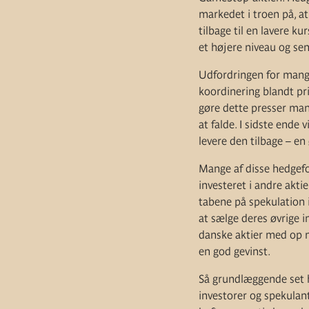
markedet i troen på, a
tilbage til en lavere k
et højere niveau og se
Udfordringen for mange
koordinering blandt pri
gøre dette presser man
at falde. I sidste ende 
levere den tilbage – en
Mange af disse hedgefo
investeret i andre aktie
tabene på spekulation i
at sælge deres øvrige 
danske aktier med op m
en god gevinst.
Så grundlæggende set h
investorer og spekulant