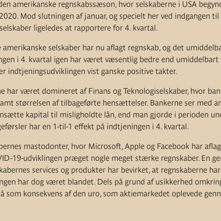
 den amerikanske regnskabssæson, hvor selskaberne i USA begynd
 2020. Mod slutningen af januar, og specielt her ved indgangen til
lskaber ligeledes at rapportere for 4. kvartal.
e amerikanske selskaber har nu aflagt regnskab, og det umiddelbar
ingen i 4. kvartal igen har været væsentlig bedre end umiddelbart 
 indtjeningsudviklingen vist ganske positive takter.
 har været domineret af Finans og Teknologiselskaber, hvor ban
samt størrelsen af tilbageførte hensættelser. Bankerne ser med an
nsætte kapital til misligholdte lån, end man gjorde i perioden u
førsler har en 1-til-1 effekt på indtjeningen i 4. kvartal.
bernes mastodonter, hvor Microsoft, Apple og Facebook har aflag
ID-19-udviklingen præget nogle meget stærke regnskaber. En ge
skabernes services og produkter har bevirket, at regnskaberne ha
ingen har dog været blandet. Dels på grund af usikkerhed omkrin
gså som konsekvens af den uro, som aktiemarkedet oplevede genn