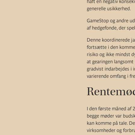
haft en negativ konsekv
generelle usikkerhed.
GameStop og andre udf
af hedgefonde, der spe
Denne koordinerede jag
fortsætte i den kommen
risiko og ikke mindst d
at gearingen langsomt 
gradvist indarbejdes i 
varierende omfang i fr
Rentemøde
I den første måned af 
begge møder var budska
kan komme på tale. Det
virksomheder og forbru