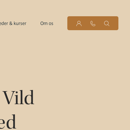
der & kurser
Om os
Vild
ed