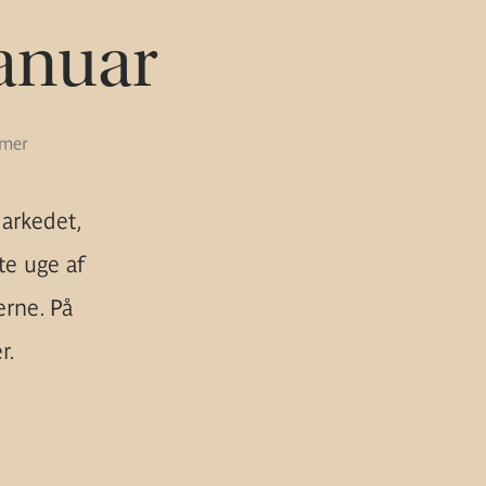
januar
ømer
markedet,
te uge af
erne. På
r.