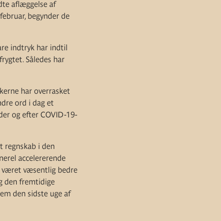
te aflæggelse af
 februar, begynder de
e indtryk har indtil
frygtet. Således har
kerne har overrasket
dre ord i dag et
nder og efter COVID-19-
t regnskab i den
nerel accelererende
r været væsentlig bedre
g den fremtidige
em den sidste uge af