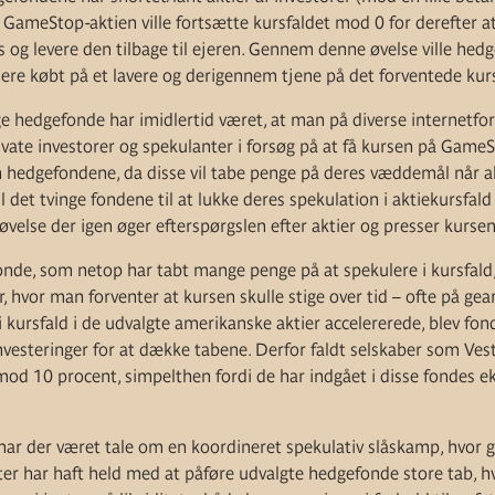
t GameStop-aktien ville fortsætte kursfaldet mod 0 for derefter 
urs og levere den tilbage til ejeren. Gennem denne øvelse ville he
nere købt på et lavere og derigennem tjene på det forventede kurs
 hedgefonde har imidlertid været, at man på diverse internetfor
vate investorer og spekulanter i forsøg på at få kursen på GameSto
 hedgefondene, da disse vil tabe penge på deres væddemål når akt
vil det tvinge fondene til at lukke deres spekulation i aktiekursfal
 øvelse der igen øger efterspørgslen efter aktier og presser kur
nde, som netop har tabt mange penge på at spekulere i kursfald,
r, hvor man forventer at kursen skulle stige over tid – ofte på gear
 kursfald i de udvalgte amerikanske aktier accelererede, blev fon
investeringer for at dække tabene. Derfor faldt selskaber som Ve
od 10 procent, simpelthen fordi de har indgået i disse fondes 
ar der været tale om en koordineret spekulativ slåskamp, hvor g
er har haft held med at påføre udvalgte hedgefonde store tab, hv