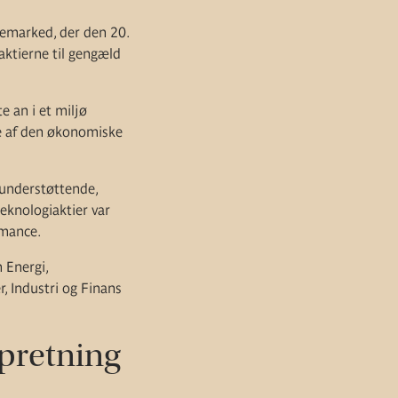
iemarked, der den 20.
aktierne til gengæld
e an i et miljø
e af den økonomiske
s understøttende,
teknologiaktier var
rmance.
 Energi,
, Industri og Finans
pretning