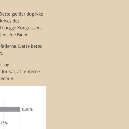
 Dette gælder dog ikke
krives det
al i begge Kongressens
ident Joe Biden.
eføljerne. Dette betød
t.
t og i
fortsat, at renterne
cenarie.