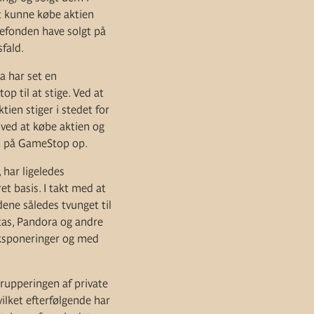
at kunne købe aktien
dgefonden have solgt på
fald.
a har set en
p til at stige. Ved at
ien stiger i stedet for
d ved at købe aktien og
sen på GameStop op.
 har ligeledes
et basis. I takt med at
dene således tvunget til
stas, Pandora og andre
eksponeringer og med
rupperingen af private
ilket efterfølgende har