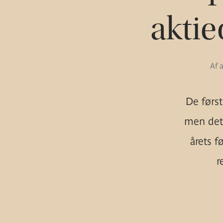
aktie
Af 
De først
men det 
årets f
r