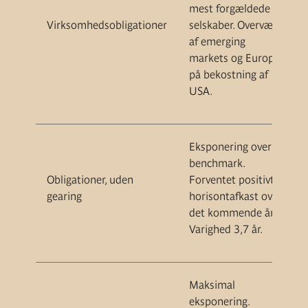
mest forgældede
Virksomhedsobligationer
selskaber. Overvægt
af
emerging
markets
og Europa
på bekostning af
USA.
Ekspo
nering
o
ver
benchmark
.
Obligationer, uden
Forventet positivt
gearing
horisontafkast
over
det
kommende år.
Varighed
3,7
år.
Maksimal
eksponering.