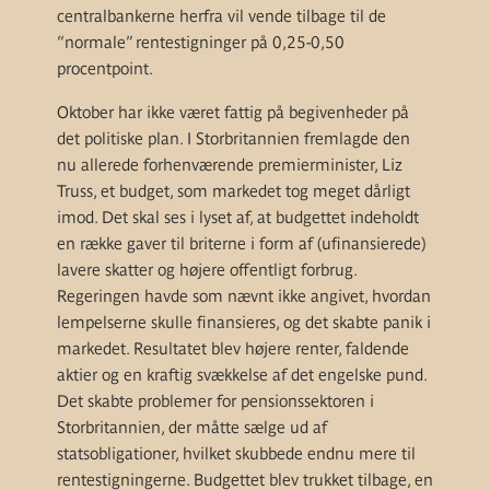
centralbankerne herfra vil vende tilbage til de
“normale” rentestigninger på 0,25-0,50
procentpoint.
Oktober har ikke været fattig på begivenheder på
det politiske plan. I Storbritannien fremlagde den
nu allerede forhenværende premierminister, Liz
Truss, et budget, som markedet tog meget dårligt
imod. Det skal ses i lyset af, at budgettet indeholdt
en række gaver til briterne i form af (ufinansierede)
lavere skatter og højere offentligt forbrug.
Regeringen havde som nævnt ikke angivet, hvordan
lempelserne skulle finansieres, og det skabte panik i
markedet. Resultatet blev højere renter, faldende
aktier og en kraftig svækkelse af det engelske pund.
Det skabte problemer for pensionssektoren i
Storbritannien, der måtte sælge ud af
statsobligationer, hvilket skubbede endnu mere til
rentestigningerne. Budgettet blev trukket tilbage, en