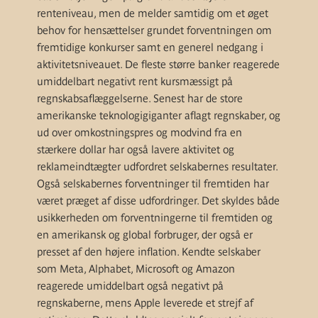
renteniveau, men de melder samtidig om et øget
behov for hensættelser grundet forventningen om
fremtidige konkurser samt en generel nedgang i
aktivitetsniveauet. De fleste større banker reagerede
umiddelbart negativt rent kursmæssigt på
regnskabsaflæggelserne. Senest har de store
amerikanske teknologigiganter aflagt regnskaber, og
ud over omkostningspres og modvind fra en
stærkere dollar har også lavere aktivitet og
reklameindtægter udfordret selskabernes resultater.
Også selskabernes forventninger til fremtiden har
været præget af disse udfordringer. Det skyldes både
usikkerheden om forventningerne til fremtiden og
en amerikansk og global forbruger, der også er
presset af den højere inflation. Kendte selskaber
som Meta, Alphabet, Microsoft og Amazon
reagerede umiddelbart også negativt på
regnskaberne, mens Apple leverede et strejf af