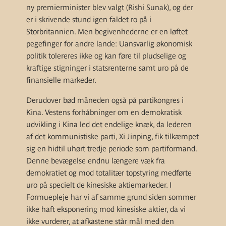
ny premierminister blev valgt (Rishi Sunak), og der
er i skrivende stund igen faldet ro på i
Storbritannien. Men begivenhederne er en løftet
pegefinger for andre lande: Uansvarlig økonomisk
politik tolereres ikke og kan føre til pludselige og
kraftige stigninger i statsrenterne samt uro på de
finansielle markeder.
Derudover bød måneden også på partikongres i
Kina. Vestens forhåbninger om en demokratisk
udvikling i Kina led det endelige knæk, da lederen
af det kommunistiske parti, Xi Jinping, fik tilkæmpet
sig en hidtil uhørt tredje periode som partiformand.
Denne bevægelse endnu længere væk fra
demokratiet og mod totalitær topstyring medf
ørte
uro på specielt de kinesiske aktiemarkeder. I
Formuepleje har vi af samme grund siden sommer
ikke haft eksponering mod kinesiske aktier, da vi
ikke vurderer, at afkastene står mål med den