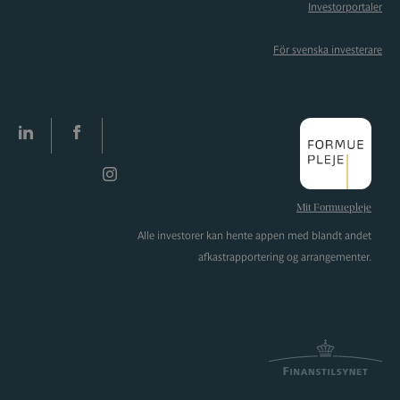
Investorportaler
För svenska investerare
LinkedIn
facebook
Instagram
Mit Formuepleje
Alle investorer kan hente appen med blandt andet
afkastrapportering og arrangementer.