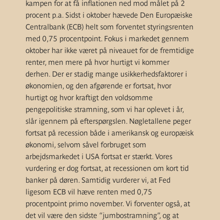
kampen for at få inflationen ned mod målet på 2
procent p.a. Sidst i oktober hævede Den Europæiske
Centralbank (ECB) helt som forventet styringsrenten
med 0,75 procentpoint. Fokus i markedet gennem
oktober har ikke været på niveauet for de fremtidige
renter, men mere på hvor hurtigt vi kommer
derhen. Der er stadig mange usikkerhedsfaktorer i
økonomien, og den afgørende er fortsat, hvor
hurtigt og hvor kraftigt den voldsomme
pengepolitiske stramning, som vi har oplevet i år,
slår igennem på efterspørgslen. Nøgletallene peger
fortsat på recession både i amerikansk og europæisk
økonomi, selvom såvel forbruget som
arbejdsmarkedet i USA fortsat er stærkt. Vores
vurdering er dog fortsat, at recessionen om kort tid
banker på døren. Samtidig vurderer vi, at Fed
ligesom ECB vil hæve renten med 0,75
procentpoint primo november. Vi forventer også, at
det vil være den sidste “jumbostramning”, og at