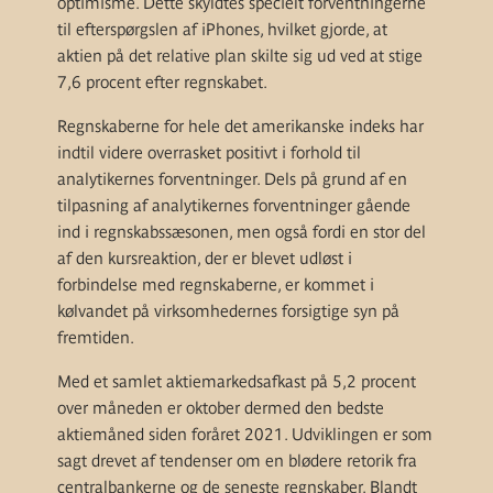
optimisme. Dette skyldtes specielt forventningerne
til efterspørgslen af iPhones, hvilket gjorde, at
aktien på det relative plan skilte sig ud ved at stige
7,6 procent efter regnskabet.
Regnskaberne for hele det amerikanske indeks har
indtil videre overrasket positivt i forhold til
analytikernes forventninger. Dels på grund af en
tilpasning af analytikernes forventninger gående
ind i regnskabssæsonen, men også fordi en stor del
af den kursreaktion, der er blevet udløst i
forbindelse med regnskaberne, er kommet i
kølvandet på virksomhedernes forsigtige syn på
fremtiden.
Med et samlet aktiemarkedsafkast på 5,2 procent
over måneden er oktober dermed den bedste
aktiemåned siden foråret 2021. Udviklingen er som
sagt drevet af tendenser om en blødere retorik fra
centralbankerne og de seneste regnskaber. Blandt