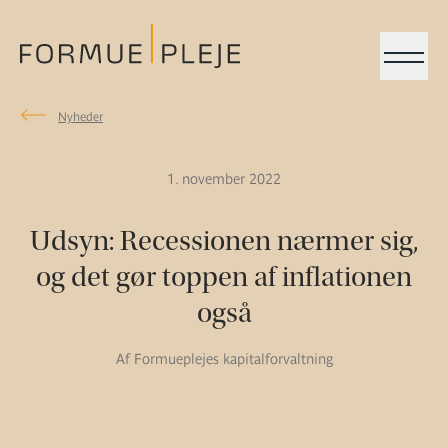
Menu
Nyheder
Nyheder
Formuepleje.dk
1. november 2022
Udsyn: Recessionen nærmer sig,
og det gør toppen af inflationen
også
Af Formueplejes kapitalforvaltning