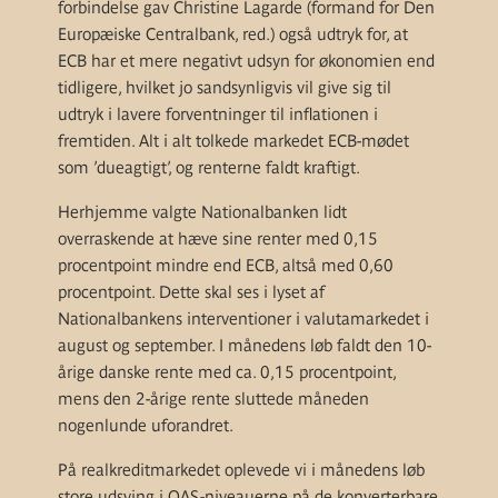
forbindelse gav Christine Lagarde (formand for Den
Europæiske Centralbank, red.) også udtryk for, at
ECB har et mere negativt udsyn for økonomien end
tidligere, hvilket jo sandsynligvis vil give sig til
udtryk i lavere forventninger til inflationen i
fremtiden. Alt i alt tolkede markedet ECB-mødet
som ’dueagtigt’, og renterne faldt kraftigt.
Herhjemme valgte Nationalbanken lidt
overraskende at hæve sine renter med 0,15
procentpoint mindre end ECB, altså med 0,60
procentpoint. Dette skal ses i lyset af
Nationalbankens interventioner i valutamarkedet i
august og september.
I månedens løb faldt den 10-
årige danske rente med ca. 0,15 procentpoint,
mens den 2-årige rente sluttede måneden
nogenlunde uforandret.
På realkreditmarkedet oplevede vi i månedens løb
store udsving i OAS-niveauerne på de konverterbare