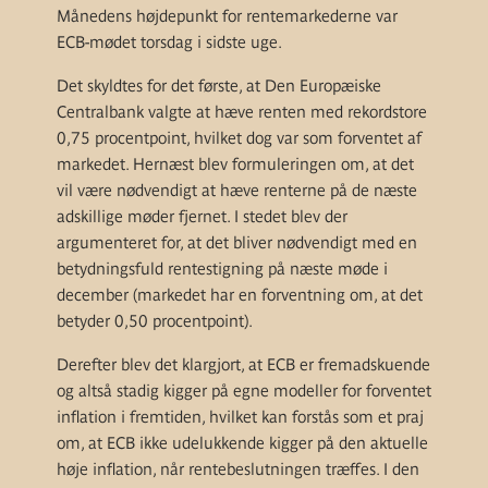
Månedens højdepunkt for rentemarkederne var
ECB-mødet torsdag i sidste uge.
Det skyldtes for det første, at Den Europæiske
Centralbank valgte at hæve renten med rekordstore
0,75 procentpoint, hvilket dog var som forventet af
markedet. Hernæst blev formuleringen om, at det
vil være nødvendigt at hæve renterne på de næste
adskillige møder fjernet. I stedet blev der
argumenteret for, at det bliver nødvendigt med en
betydningsfuld rentestigning på næste møde i
december (markedet har en forventning om, at det
betyder 0,50 procentpoint).
Derefter blev det klargjort, at ECB
er
fremadskuende
og altså stadig kigger på egne modeller for forventet
inflation i fremtiden, hvilket kan forstås som et praj
om, at ECB ikke udelukkende kigger på den aktuelle
høje inflation, når rentebeslutningen træffes. I den