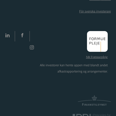
För svenska investerare
LinkedIn
facebook
Instagram
Mit Formuepleje
Alle investorer kan hente appen med blandt andet
afkastrapportering og arrangementer.