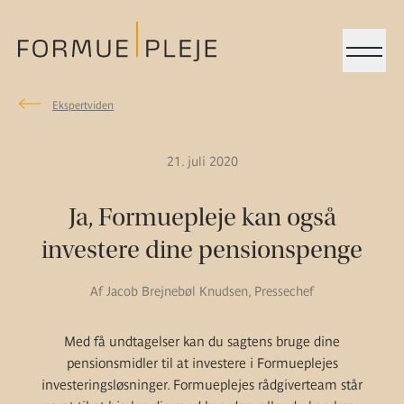
Menu
Ekspertviden
Ekspertviden
Rådgivning
Formuepleje.dk
21. juli 2020
Ja, Formuepleje kan også
investere dine pensionspenge
Af Jacob Brejnebøl Knudsen, Pressechef
Med få undtagelser kan du sagtens bruge dine
pensionsmidler til at investere i Formueplejes
investeringsløsninger. Formueplejes rådgiverteam står