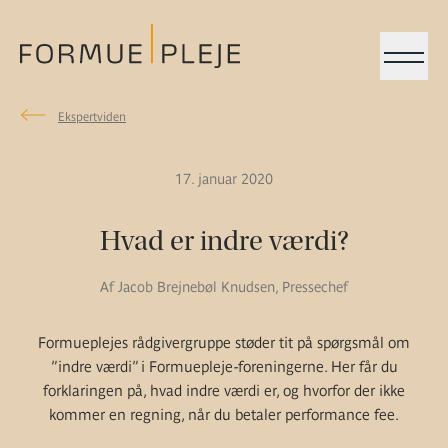
Menu
Ekspertviden
Ekspertviden
Rådgivning
Formuepleje.dk
17. januar 2020
Hvad er indre værdi?
Af Jacob Brejnebøl Knudsen, Pressechef
Formueplejes rådgivergruppe støder tit på spørgsmål om
”indre værdi” i Formuepleje-foreningerne. Her får du
forklaringen på, hvad indre værdi er, og hvorfor der ikke
kommer en regning, når du betaler performance fee.