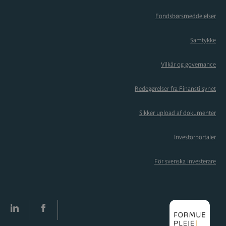
Fondsbørsmeddelelser
Samtykke
Vilkår og governance
Redegørelser fra Finanstilsynet
Sikker upload af dokumenter
Investorportaler
För svenska investerare
LinkedIn
facebook