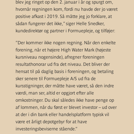
blev jeg ringet op den 2. januar i år og spurgt om,
hvornår regningen kom, fordi nu havde der jo været
positive afkast i 2019. Så måtte jeg jo forklare, at
sådan fungerer det ikke,” siger Helle Snedker,
kundedirektør og partner i Formuepleje, og tilføjer:
”Der kommer ikke nogen regning. Når den enkelte
forening, når et højere High Water Mark (højeste
kursniveau nogensinde), afregner foreningen
resultathonorar ud fra det niveau. Det bliver der
hensat til på daglig basis i foreningen, og betaling
sker senere til Formuepleje A/S ud fra de
kursstigninger, der måtte have været, så den indre
værdi, man ser, altid er opgjort efter alle
omkostninger. Du skal således ikke have penge op
af lommen, når du først er blevet investor – ud over
at der i din bank eller handelsplatform typisk vil
være et årligt depotgebyr for at have
investeringsbeviserne stående.”