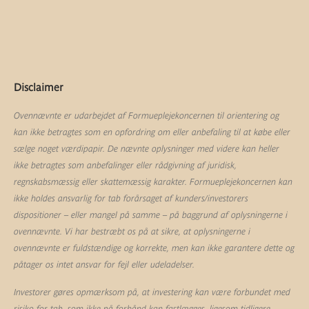
Disclaimer
Ovennævnte er udarbejdet af Formueplejekoncernen til orientering og
kan ikke betragtes som en opfordring om eller anbefaling til at købe eller
sælge noget værdipapir. De nævnte oplysninger med videre kan heller
ikke betragtes som anbefalinger eller rådgivning af juridisk,
regnskabsmæssig eller skattemæssig karakter. Formueplejekoncernen kan
ikke holdes ansvarlig for tab forårsaget af kunders/investorers
dispositioner – eller mangel på samme – på baggrund af oplysningerne i
ovennævnte. Vi har bestræbt os på at sikre, at oplysningerne i
ovennævnte er fuldstændige og korrekte, men kan ikke garantere dette og
påtager os intet ansvar for fejl eller udeladelser.
Investorer gøres opmærksom på, at investering kan være forbundet med
risiko for tab, som ikke på forhånd kan fastlægges, ligesom tidligere