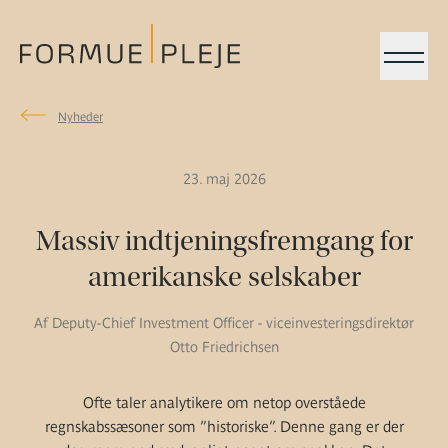
Menu
Nyheder
Nyheder
Formuepleje.dk
23. maj 2026
Massiv indtjeningsfremgang for
amerikanske selskaber
Af Deputy-Chief Investment Officer - viceinvesteringsdirektør
Otto Friedrichsen
Ofte taler analytikere om netop overståede
regnskabssæsoner som ”historiske”. Denne gang er der