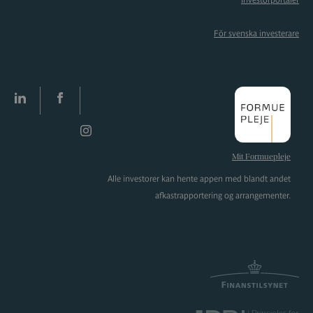
Investorportaler
För svenska investerare
LinkedIn
facebook
Instagram
Mit Formuepleje
Alle investorer kan hente appen med blandt andet
afkastrapportering og arrangementer.