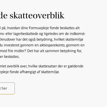
de skatteoverblik
l på, hvordan dine Formuepleje fonde beskattes alt
ions- eller lagerbeskattede og ligeledes om de indkomst-
 Derudover har det også betydning, hvilket skattemiljø
r du investeret gennem en aktiesparekonto, gennem en
 med frie midler? Det har alt sammen betydning for,
er beskattes.
mlet overblik over, hvilke skattesatser der er gældende
epleje fonde afhængigt af skattemiljø.
t her