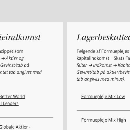
tieindkomst
Lagerbeskatte
incippet som
Følgende af Formueplejes 
r
➜
Aktier og
kapitalindkomst. I Skats T
 Gevinst/tab på
felter
➜
Indkomst
➜
Kapit
ventet tab angives med
Gevinst/tab på aktier/bevis
tab angives med minus)
.
Better World
Formuepleje Mix Low
l Leaders
Formuepleje Mix High
lobale Aktier -