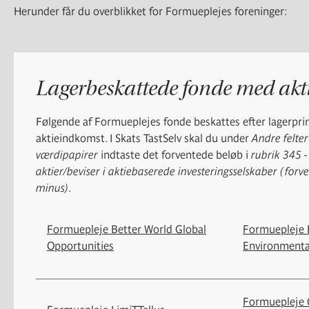
Herunder får du overblikket for Formueplejes foreninger:
Lagerbeskattede fonde med ak
Følgende af Formueplejes fonde beskattes efter lagerpr
aktieindkomst. I Skats TastSelv skal du under
Andre felte
værdipapirer
indtaste det forventede beløb i
rubrik 345 -
aktier/beviser i aktiebaserede investeringsselskaber (for
minus)
.
Formuepleje Better World Global
Formuepleje 
Opportunities
Environmenta
Formuepleje G