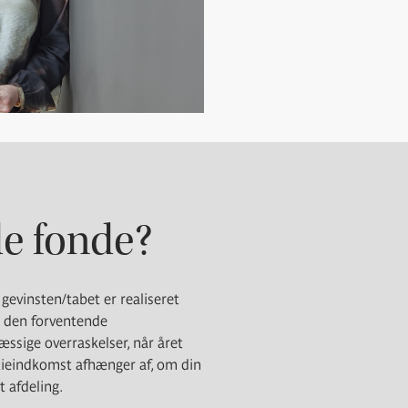
de fonde?
gevinsten/tabet er realiseret
er den forventende
ssige overraskelser, når året
tieindkomst afhænger af, om din
t afdeling.