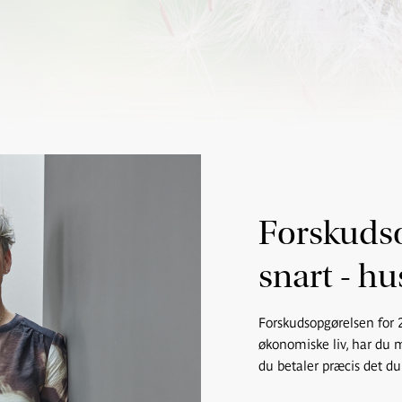
Forskudso
snart - h
Forskudsopgørelsen for 
økonomiske liv, har du m
du betaler præcis det du