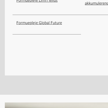
Formuepleje LimiTTellus
akkumuleren
Formuepleje Global Future