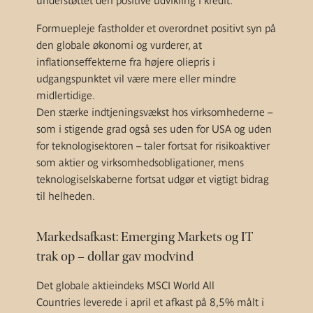
understøttet den positive udvikling i kredit.
Formuepleje fastholder et overordnet positivt syn på
den globale økonomi og vurderer, at
inflationseffekterne fra højere oliepris i
udgangspunktet vil være mere eller mindre
midlertidige.
Den stærke indtjeningsvækst hos virksomhederne –
som i stigende grad også ses uden for USA og uden
for teknologisektoren – taler fortsat for risikoaktiver
som aktier og virksomhedsobligationer, mens
teknologiselskaberne fortsat udgør et vigtigt bidrag
til helheden.
Markedsafkast: Emerging Markets og IT
trak op – dollar gav modvind
Det globale aktieindeks MSCI World All
Countries leverede i april et afkast på 8,5% målt i