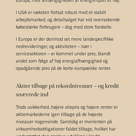
Europa, hvor afhængigheden af energiimport er høj.
I USA er væksten fortsat robust med et stabilt
arbejdsmarked, og detailsalget har vist overraskende
købestærke forbrugere – dog med store forskelle.
I Europa er der derimod set mere landespecifikke
nedrevideringer, og aktiviteten – især i
servicesektoren – er kommet under pres, blandt
andet som følge af høj energiafhængighed og
opadgående pres på de korte europæiske renter.
Aktier tilbage på rekordniveauer – og kredit
snævrede ind
Trods usikkerhed, højere oliepris og højere renter er
aktiemarkederne igen tilbage på de højeste
niveauer nogensinde. Samtidig er merrenten på
virksomhedsobligationer faldet tilbage, hvilket har