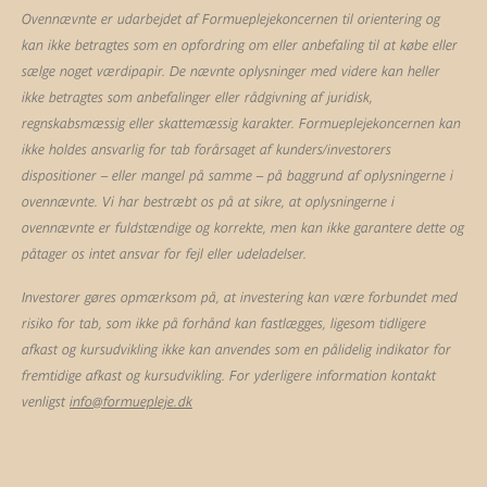
Ovennævnte er udarbejdet af Formueplejekoncernen til orientering og
kan ikke betragtes som en opfordring om eller anbefaling til at købe eller
sælge noget værdipapir. De nævnte oplysninger med videre kan heller
ikke betragtes som anbefalinger eller rådgivning af juridisk,
regnskabsmæssig eller skattemæssig karakter. Formueplejekoncernen kan
ikke holdes ansvarlig for tab forårsaget af kunders/investorers
dispositioner – eller mangel på samme – på baggrund af oplysningerne i
ovennævnte. Vi har bestræbt os på at sikre, at oplysningerne i
ovennævnte er fuldstændige og korrekte, men kan ikke garantere dette og
påtager os intet ansvar for fejl eller udeladelser.
Investorer gøres opmærksom på, at investering kan være forbundet med
risiko for tab, som ikke på forhånd kan fastlægges, ligesom tidligere
afkast og kursudvikling ikke kan anvendes som en pålidelig indikator for
fremtidige afkast og kursudvikling. For yderligere information kontakt
venligst
info@formuepleje.dk