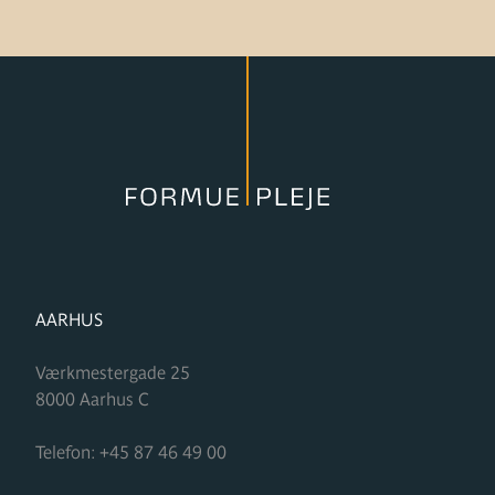
FORMUPLEJE
AARHUS
Værkmestergade 25
8000
Aarhus C
Telefon:
+45 87 46 49 00