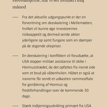
Hovedlinjerne, når vi ser fremad i maj
måned
Fra det aktuelle udgangspunkt er der en
forventning om deeskalering i Mellemøsten,
hvilket vil kunne øge investorernes
risikoappetit og dermed sende aktier
yderligere op samt fungere som en dæmper
på de stigende oliepriser.
En deeskalering i konflikten vil forudsætte, at
USA stopper militær assistance til skibe i
Hormuzstrædet, da det opfattes fra iransk side
som et brud på våbenhvilen. Håbet er også at
iranerne får sendt et udkast/en rammeaftale
for genåbning af Hormuz og
fredsforhandlinger over de kommende 30
dage.
Stærk indtjeningsudvikling primært fra USA