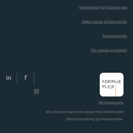
Redegørelser fra Finanstilsynet
Sikker upload af dokumenter
Investorportaler
För svenska investerare
LinkedIn
facebook
Instagram
Mit Formuepleje
Alle investorer kan hente appen med blandt andet
afkastrapportering og arrangementer.