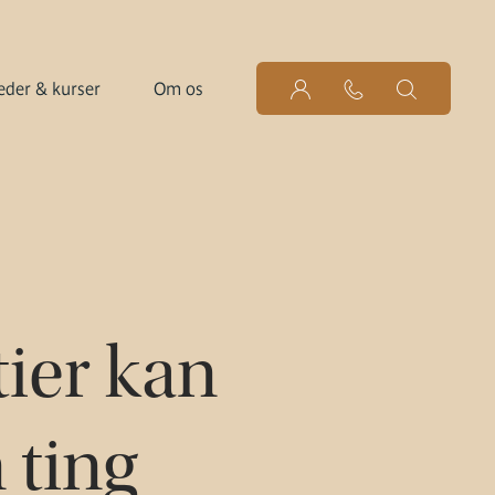
der & kurser
Om os
tier kan
 ting