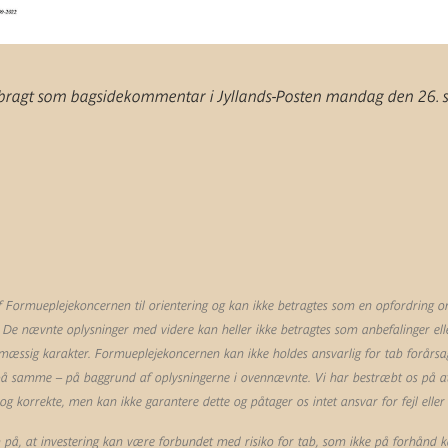
et bragt som bagsidekommentar i Jyllands-Posten mandag den 26.
Formueplejekoncernen til orientering og kan ikke betragtes som en opfordring om 
 De nævnte oplysninger med videre kan heller ikke betragtes som anbefalinger eller
mæssig karakter. Formueplejekoncernen kan ikke holdes ansvarlig for tab forårsag
 på samme – på baggrund af oplysningerne i ovennævnte. Vi har bestræbt os på at 
 korrekte, men kan ikke garantere dette og påtager os intet ansvar for fejl eller
å, at investering kan være forbundet med risiko for tab, som ikke på forhånd k