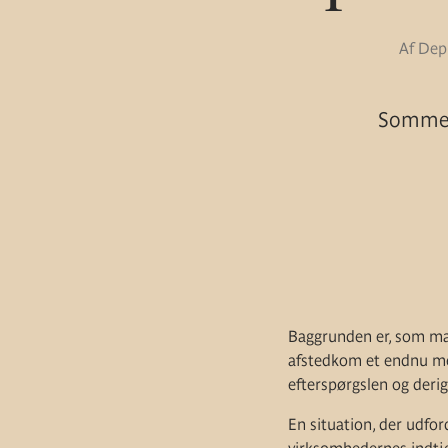
Af Depu
Sommere
Baggrunden er, som man
afstedkom et endnu mer
efterspørgslen og deri
En situation, der udfo