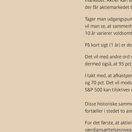
markedet. Aktier kan vær
der får aktiemarkedet t
Tager man udgangspunkt
vil man se, at sammenh
10 år varierer voldsomt
På kort sigt (1 år) er 
Det vil med andre ord s
dermed også, at 95 pct.
I takt med, at afkastpe
og 70 pct. Det vil mods
S&P 500 kan tilskrives
Disse historiske samme
fortæller i stedet to an
For det første, at akti
værdiansættelsesnivea