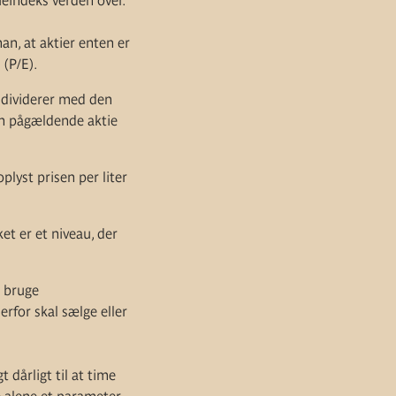
ieindeks verden over.
n, at aktier enten er
o
(P/E).
g dividerer med den
den pågældende aktie
yst prisen per liter
et er et niveau, der
t bruge
erfor skal sælge eller
dårligt til at time