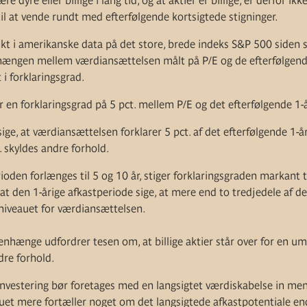
e dyre eller billige i lang tid, og at aktier er billige, er derfor ik
il at vende rundt med efterfølgende kortsigtede stigninger.
 i amerikanske data på det store, brede indeks S&P 500 siden s
ængen mellem værdiansættelsen målt på P/E og de efterfølgende
 i forklaringsgrad.
der en forklaringsgrad på 5 pct. mellem P/E og det efterfølgende 1-
ige, at værdiansættelsen forklarer 5 pct. af det efterfølgende 1-år
 skyldes andre forhold.
rioden forlænges til 5 og 10 år, stiger forklaringsgraden markant t
at den 1-årige afkastperiode sige, at mere end to tredjedele af de
 niveauet for værdiansættelsen.
nhænge udfordrer tesen om, at billige aktier står over for en u
dre forhold.
einvestering bør foretages med en langsigtet værdiskabelse in men
uet mere fortæller noget om det langsigtede afkastpotentiale e