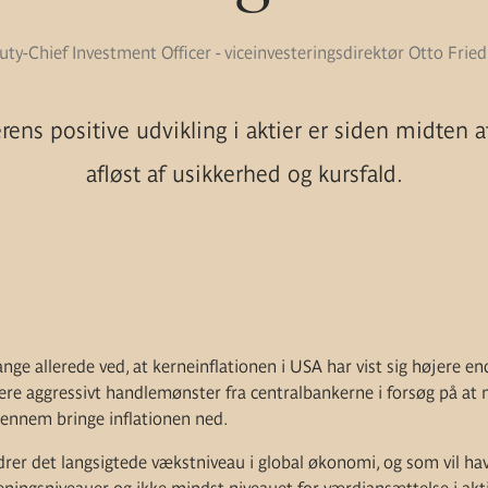
ty-Chief Investment Officer - viceinvesteringsdirektør Otto Frie
ns positive udvikling i aktier er siden midten a
afløst af usikkerhed og kursfald.
ge allerede ved, at kerneinflationen i USA har vist sig højere en
e aggressivt handlemønster fra centralbankerne i forsøg på at 
gennem bringe inflationen ned.
rdrer det langsigtede vækstniveau i global økonomi, og som vil ha