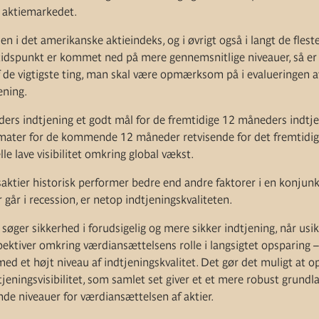
i aktiemarkedet.
 i det amerikanske aktieindeks, og i øvrigt også i langt de flest
idspunkt er kommet ned på mere gennemsnitlige niveauer, så er
af de vigtigste ting, man skal være opmærksom på i evalueringen a
ening.
ers indtjening et godt mål for de fremtidige 12 måneders indtj
imater for de kommende 12 måneder retvisende for det fremtidig
le lave visibilitet omkring global vækst.
tsaktier historisk performer bedre end andre faktorer i en konju
 går i recession, er netop indtjeningskvaliteten.
 søger sikkerhed i forudsigelig og mere sikker indtjening, når usi
ktiver omkring værdiansættelsens rolle i langsigtet opsparing – 
ed et højt niveau af indtjeningskvalitet. Det gør det muligt at o
jeningsvisibilitet, som samlet set giver et et mere robust grundla
 niveauer for værdiansættelsen af aktier.