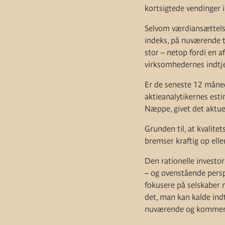
kortsigtede vendinger 
Selvom værdiansættelsen
indeks, på nuværende t
stor – netop fordi en 
virksomhedernes indtj
Er de seneste 12 måned
aktieanalytikernes est
Næppe, givet det aktuel
Grunden til, at kvalite
bremser kraftig op eller
Den rationelle investor
– og ovenstående perspe
fokusere på selskaber m
det, man kan kalde indt
nuværende og kommende