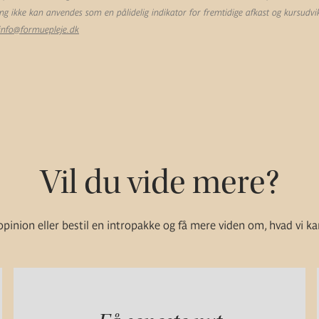
ling ikke kan anvendes som en pålidelig indikator for fremtidige afkast og kursudvik
info@formuepleje.dk
Vil du vide mere?
pinion eller bestil en intropakke og få mere viden om, hvad vi ka