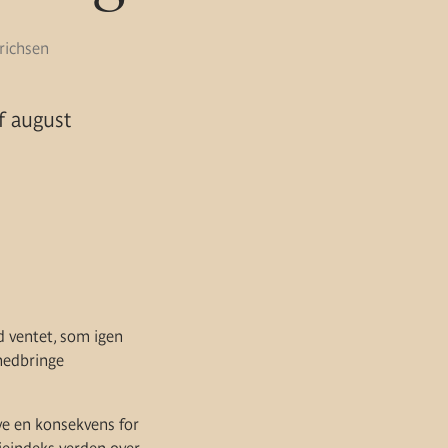
drichsen
f august
d ventet, som igen
nedbringe
ve en konsekvens for