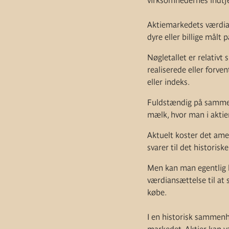
virksomhedernes indtje
Aktiemarkedets værdian
dyre eller billige målt 
Nøgletallet er relativt
realiserede eller forve
eller indeks.
Fuldstændig på samme 
mælk, hvor man i aktie
Aktuelt koster det amer
svarer til det histori
Men kan man egentlig b
værdiansættelse til at s
købe.
I en historisk sammenh