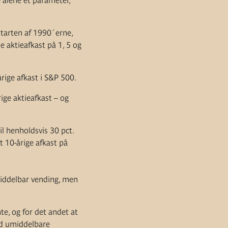
ke alene et parameter,
tarten af 1990´erne,
 aktieafkast på 1, 5 og
årige afkast i S&P 500.
ige aktieafkast – og
il henholdsvis 30 pct.
t 10-årige afkast på
middelbar vending, men
te, og for det andet at
nd umiddelbare