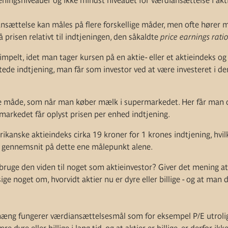
ningsniveauer og ikke mindst niveauet for værdiansættelse i akt
sættelse kan måles på flere forskellige måder, men ofte hører ma
på prisen relativt til indtjeningen, den såkaldte
price earnings rati
 simpelt, idet man tager kursen på en aktie- eller et aktieindeks o
ntede indtjening, man får som investor ved at være investeret i 
måde, som når man køber mælk i supermarkedet. Her får man opl
markedet får oplyst prisen per enhed indtjening.
ikanske aktieindeks cirka 19 kroner for 1 krones indtjening, hvilk
ske gennemsnit på dette ene målepunkt alene.
ruge den viden til noget som aktieinvestor? Giver det mening a
ige noget om, hvorvidt aktier nu er dyre eller billige - og at man d
æng fungerer værdiansættelsesmål som for eksempel P/E utroligt 