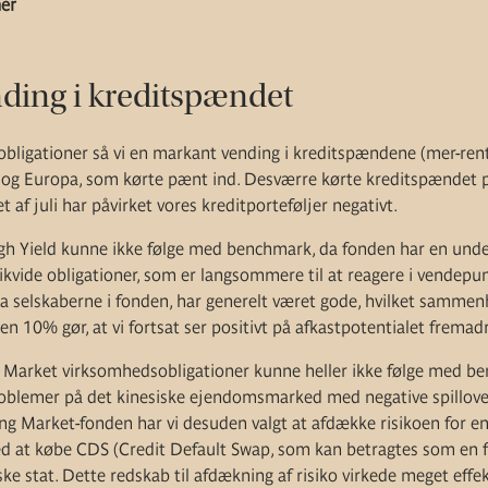
er
ding i kreditspændet
bligationer så vi en markant vending i kreditspændene (mer-rente
A og Europa, som kørte pænt ind. Desværre kørte kreditspændet
bet af juli har påvirket vores kreditporteføljer negativt.
gh Yield kunne ikke følge med benchmark, da fonden har en und
likvide obligationer, som er langsommere til at reagere i vendepun
 fra selskaberne i fonden, har generelt været gode, hvilket samm
en 10% gør, at vi fortsat ser positivt på afkastpotentialet fremadr
Market virksomhedsobligationer kunne heller ikke følge med be
roblemer på det kinesiske ejendomsmarked med negative spillover-
ng Market-fonden har vi desuden valgt at afdække risikoen for en
d at købe CDS (Credit Default Swap, som kan betragtes som en 
ke stat. Dette redskab til afdækning af risiko virkede meget effe