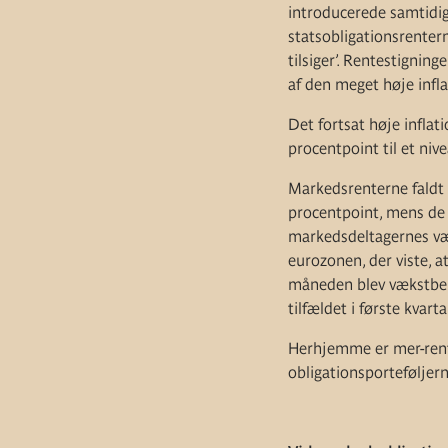
introducerede samtidig
statsobligationsrenter
tilsiger’. Rentestignin
af den meget høje infla
Det fortsat høje infla
procentpoint til et niv
Markedsrenterne faldt 
procentpoint, mens de k
markedsdeltagernes væk
eurozonen, der viste, a
måneden blev vækstbeky
tilfældet i første kvart
Herhjemme er mer-rent
obligationsporteføljern