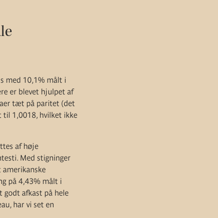
le
lus med 10,1% målt i
e er blevet hjulpet af
taer tæt på paritet (det
 til 1,0018, hvilket ikke
ttes af høje
ntesti. Med stigninger
et amerikanske
ing på 4,43% målt i
t godt afkast på hele
au, har vi set en