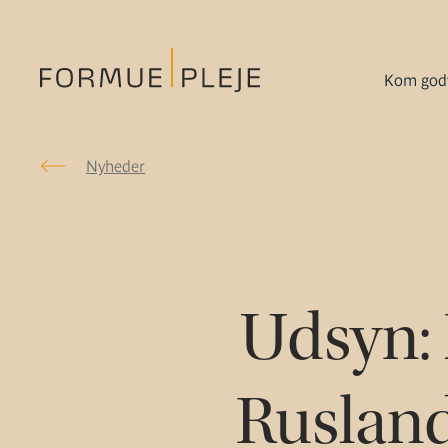
Kom godt
Nyheder
Nyheder
Formuepleje.dk
Udsyn: 
Rusland