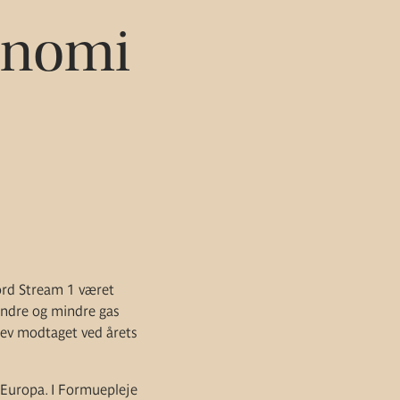
konomi
Nord Stream 1 været
mindre og mindre gas
blev modtaget ved årets
l Europa. I Formuepleje