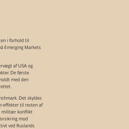
n i forhold til
 på Emerging Markets
ervægt af USA og
kter. De første
enholdt med den
ettet.
nchmark. Det skyldes
effekter til resten af
 militær konflikt
forsikring mod
ktivt ved Ruslands