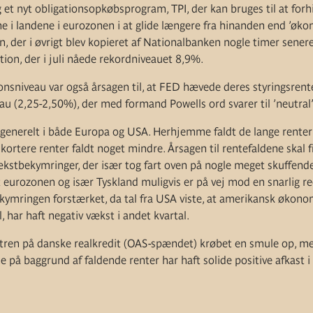
 et nyt obligationsopkøbsprogram, TPI, der kan bruges til at forh
ne i landene i eurozonen i at glide længere fra hinanden end ’ø
gen, der i øvrigt blev kopieret af Nationalbanken nogle timer se
tion, der i juli nåede rekordniveauet 8,9%.
tionsniveau var også årsagen til, at FED hævede deres styringsren
eau (2,25-2,50%), der med formand Powells ord svarer til ’neutral’
generelt i både Europa og USA. Herhjemme faldt de lange renter
ortere renter faldt noget mindre. Årsagen til rentefaldene skal f
stbekymringer, der især tog fart oven på nogle meget skuffende e
t eurozonen og især Tyskland muligvis er på vej mod en snarlig r
mringen forstærket, da tal fra USA viste, at amerikansk økonom
al, har haft negativ vækst i andet kvartal.
ren på danske realkredit (OAS-spændet) krøbet en smule op, me
e på baggrund af faldende renter har haft solide positive afkast