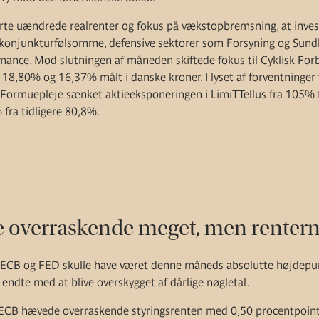
te uændrede realrenter og fokus på vækstopbremsning, at invest
konjunkturfølsomme, defensive sektorer som Forsyning og Sundh
rmance. Mod slutningen af måneden skiftede fokus til Cyklisk Forb
18,80% og 16,37% målt i danske kroner. I lyset af forventninger
 Formuepleje sænket aktieeksponeringen i LimiTTellus fra 105% t
 fra tidligere 80,8%.
overraskende meget, men renterne
ECB og FED skulle have været denne måneds absolutte højdepu
ndte med at blive overskygget af dårlige nøgletal.
 ECB hævede overraskende styringsrenten med 0,50 procentpoint