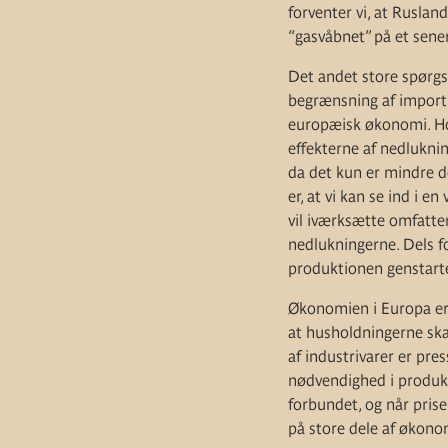
forventer vi, at Ruslan
“gasvåbnet” på et sener
Det andet store spørgsm
begrænsning af import af
europæisk økonomi. Ho
effekterne af nedlukni
da det kun er mindre d
er, at vi kan se ind i e
vil iværksætte omfatt
nedlukningerne. Dels fo
produktionen genstart
Økonomien i Europa er d
at husholdningerne ska
af industrivarer er pre
nødvendighed i produkt
forbundet, og når prisen
på store dele af økono