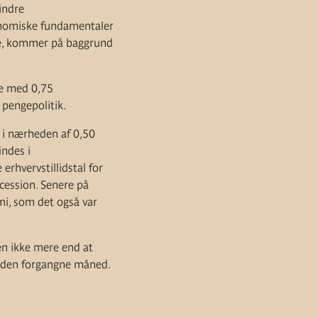
indre
konomiske fundamentaler
nere, kommer på baggrund
te med 0,75
 pengepolitik.
 i nærheden af 0,50
indes i
rhvervstillidstal for
ecession. Senere på
i, som det også var
n ikke mere end at
 i den forgangne måned.