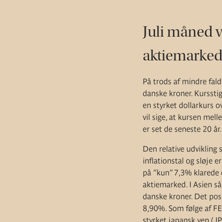
Juli måned v
aktiemarke
På trods af mindre fald
danske kroner. Kursstig
en styrket dollarkurs ov
vil sige, at kursen mell
er set de seneste 20 år.
Den relative udvikling 
inflationstal og sløje 
på “kun” 7,3% klarede 
aktiemarked. I Asien så
danske kroner. Det posi
8,90%. Som følge af FED
styrket japansk yen (J