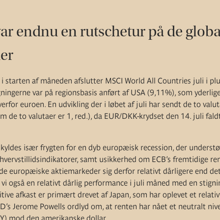
ar endnu en rutschetur på de globa
der
 i starten af måneden afslutter MSCI World All Countries juli i p
ningerne var på regionsbasis anført af USA (9,11%), som yderliger
erfor euroen. En udvikling der i løbet af juli har sendt de to valu
em de to valutaer er 1, red.), da EUR/DKK-krydset den 14. juli faldt
skyldes især frygten for en dyb europæisk recession, der understø
erhvervstillidsindikatorer, samt usikkerhed om ECB’s fremtidige re
de europæiske aktiemarkeder sig derfor relativt dårligere end d
 vi også en relativt dårlig performance i juli måned med en stign
tive afkast er primært drevet af Japan, som har oplevet et relativ
’s Jerome Powells ordlyd om, at renten har nået et neutralt nive
PY) mod den amerikanske dollar.