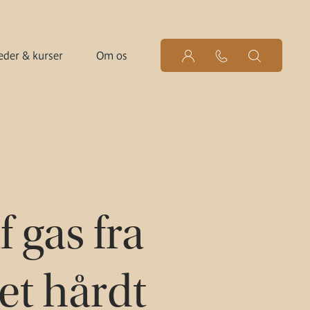
der & kurser
Om os
 gas fra
et hårdt