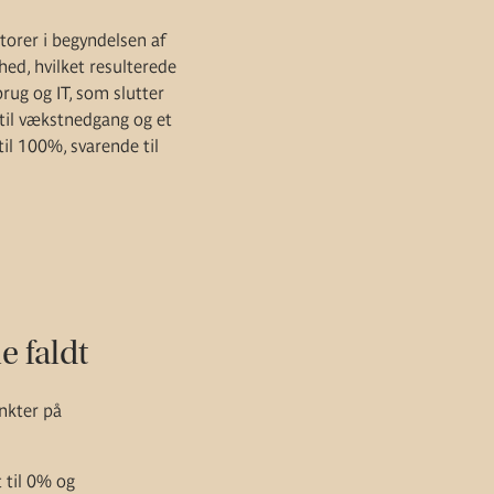
orer i begyndelsen af
ed, hvilket resulterede
rug og IT, som slutter
 til vækstnedgang og et
il 100%, svarende til
 faldt
nkter på
 til 0% og