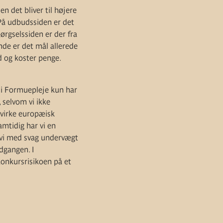
 det bliver til højere
. På udbudssiden er det
ørgselssiden er der fra
nde er det mål allerede
d og koster penge.
 i Formuepleje kun har
 selvom vi ikke
åvirke europæisk
mtidig har vi en
r vi med svag undervægt
dgangen. I
konkursrisikoen på et