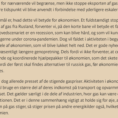
d for nærværende vil begrænse, men ikke stoppe eksporten af gas.
e tidspunkt vil blive anvendt i forbindelse med yderligere eskaleri
ål er, hvad dette vil betyde for økonomien. Et fuldstændigt stop 
 gas fra Rusland, forventer vi, på den korte bane vil betyde et fal
vedscenariet er en recession, som kan blive hård, og som vil 
ngerne under corona-pandemien. Dog vil faldet i aktiviteten i be
ele af økonomien, som vil blive lukket helt ned. Det er gode nyhe
n væsentligt længere genopretning. Dels fordi vi ikke forventer, at 
ende og koordinerede hjælpepakker til økonomien, som det skete
rdi der først skal findes alternativer til russisk gas, før økonom
es.
og allerede presset af de stigende gaspriser. Aktiviteten i økon
l bruge en større del af deres indkomst på transport og opvarm
sset. Det gælder særligt i de dele af industrien, hvor gas kan være
ionen. Det er i denne sammenhæng vigtigt at holde sig for øje, 
 på gas stiger, så stiger prisen på andre energikilder også, hvilket
mien.