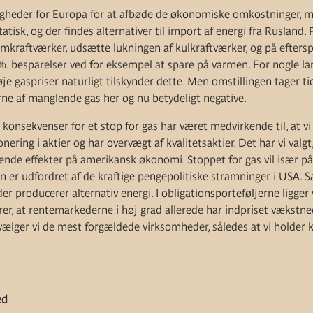
igheder for Europa for at afbøde de økonomiske omkostninger, men
tatisk, og der findes alternativer til import af energi fra Rusland
mkraftværker, udsætte lukningen af kulkraftværker, og på eftersp
5%. besparelser ved for eksempel at spare på varmen. For nogle la
je gaspriser naturligt tilskynder dette. Men omstillingen tager ti
ne af manglende gas her og nu betydeligt negative.
onsekvenser for et stop for gas har været medvirkende til, at vi
ring i aktier og har overvægt af kvalitetsaktier. Det har vi valgt,
tende effekter på amerikansk økonomi. Stoppet for gas vil især p
er udfordret af de kraftige pengepolitiske stramninger i USA. Sa
der producerer alternativ energi. I obligationsporteføljerne ligge
erer, at rentemarkederne i høj grad allerede har indpriset vækstne
vælger vi de mest forgældede virksomheder, således at vi holder 
ed