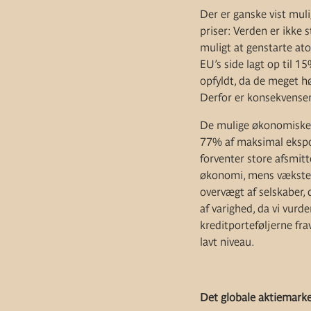
Der er ganske vist mul
priser: Verden er ikke s
muligt at genstarte ato
EU’s side lagt op til 1
opfyldt, da de meget hø
Derfor er konsekvenser
De mulige økonomiske k
77% af maksimal ekspone
forventer store afsmit
økonomi, mens væksten 
overvægt af selskaber, 
af varighed, da vi vurd
kreditporteføljerne fra
lavt niveau.
Det globale aktiemark