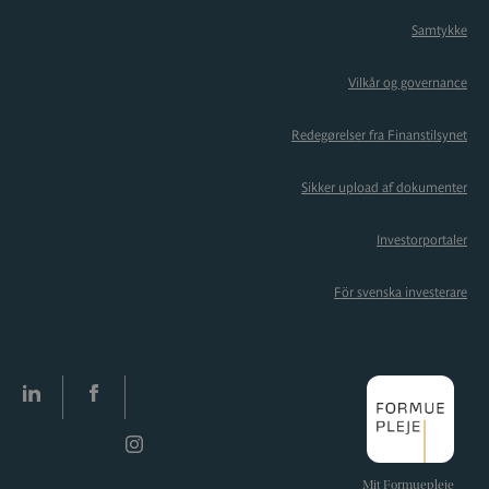
Samtykke
Vilkår og governance
Redegørelser fra Finanstilsynet
Sikker upload af dokumenter
Investorportaler
För svenska investerare
LinkedIn
facebook
Instagram
Mit Formuepleje