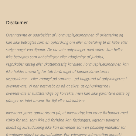
Disclaimer
Ovennævnte er udarbejdet af Formueplejekoncernen til orientering og
kan ikke betragtes som en opfordring om eller anbefaling til at købe eller
sælge noget værdipapir. De nævnte oplysninger med videre kan heller
ikke betragtes som anbefalinger eller rådgivning af juridisk,
regnskabsmæssig eller skattemæssig karakter. Formueplejekoncernen kan
ikke holdes ansvarlig for tab forårsaget af kunders/investorers
dispositioner – eller mangel på samme – på baggrund af oplysningerne i
ovennævnte. Vi har bestræbt os på at sikre, at oplysningerne i
ovennævnte er fuldstændige og korrekte, men kan ikke garantere dette og
påtager os intet ansvar for fejl eller udeladelser.
Investorer gøres opmærksom på, at investering kan være forbundet med
risiko for tab, som ikke på forhånd kan fastlægges, ligesom tidligere
afkast og kursudvikling ikke kan anvendes som en pålidelig indikator for
fremtidige afkast og kursudvikling. For yderligere information kontakt