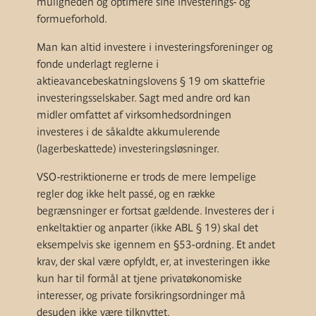
muligheden og optimere sine investerings- og
formueforhold.
Man kan altid investere i investeringsforeninger og
fonde underlagt reglerne i
aktieavancebeskatningslovens § 19 om skattefrie
investeringsselskaber. Sagt med andre ord kan
midler omfattet af virksomhedsordningen
investeres i de såkaldte akkumulerende
(lagerbeskattede) investeringsløsninger.
VSO-restriktionerne er trods de mere lempelige
regler dog ikke helt passé, og en række
begrænsninger er fortsat gældende. Investeres der i
enkeltaktier og anparter (ikke ABL § 19) skal det
eksempelvis ske igennem en §53-ordning. Et andet
krav, der skal være opfyldt, er, at investeringen ikke
kun har til formål at tjene privatøkonomiske
interesser, og private forsikringsordninger må
desuden ikke være tilknyttet.