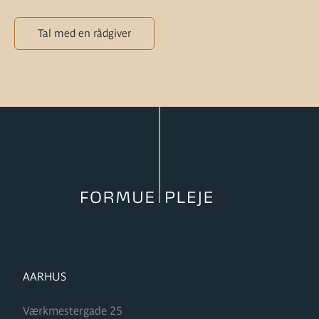
Tal med en rådgiver
FORMUPLEJE
AARHUS
Værkmestergade 25