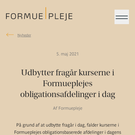
Menu
Nyheder
Nyheder
Formuepleje.dk
5. maj 2021
Udbytter fragår kurserne i
Formueplejes
obligationsafdelinger i dag
Af Formuepleje
På grund af at udbytte fragår i dag, falder kurserne i
Formueplejes obligationsbaserede afdelinger i dagens