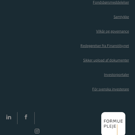
Fondsbørsmeddelelser
Samtykke
Vilkår og governance
Redegørelser fra Finanstilsynet
Sikker upload af dokumenter
Investorportaler
För svenska investerare
LinkedIn
facebook