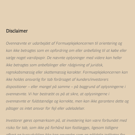
Disclaimer
Ovennævnte er udarbejdet af Formueplejekoncernen til orientering og
kan ikke betragtes som en opfordring om eller anbefaling til at købe eller
sælge noget værdipapir. De nævnte oplysninger med videre kan heller
ikke betragtes som anbefalinger eller rådgivning af juridisk,
regnskabsmæssig eller skattemæssig karakter. Formueplejekoncernen kan
ikke holdes ansvarlig for tab forårsaget af kunders/investorers
dispositioner – eller mangel på samme – på baggrund af oplysningerne i
ovennævnte. Vi har bestræbt os på at sikre, at oplysningerne i
ovennævnte er fuldstændige og korrekte, men kan ikke garantere dette og
påtager os intet ansvar for fejl eller udeladelser.
Investorer gøres opmærksom på, at investering kan være forbundet med
risiko for tab, som ikke på forhånd kan fastlægges, ligesom tidligere
afkast og kursudvikling ikke kan anvendes som en pålidelig indikator for