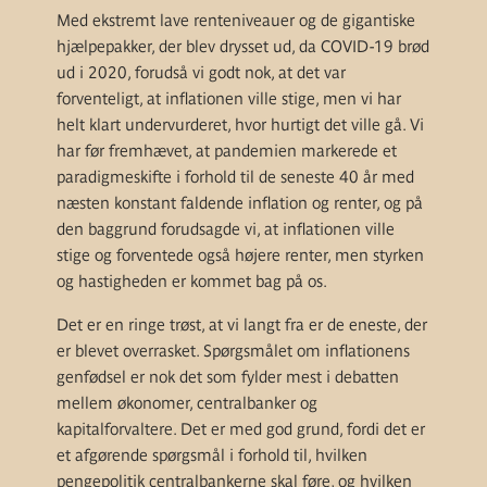
Med ekstremt lave renteniveauer og de gigantiske
hjælpepakker, der blev drysset ud, da COVID-19 brød
ud i 2020, forudså vi godt nok, at det var
forventeligt, at inflationen ville stige, men vi har
helt klart undervurderet, hvor hurtigt det ville gå. Vi
har før fremhævet, at pandemien markerede et
paradigmeskifte i forhold til de seneste 40 år med
næsten konstant faldende inflation og renter, og på
den baggrund forudsagde vi, at inflationen ville
stige og forventede også højere renter, men styrken
og hastigheden er kommet bag på os.
Det er en ringe trøst, at vi langt fra er de eneste, der
er blevet overrasket. Spørgsmålet om inflationens
genfødsel er nok det som fylder mest i debatten
mellem økonomer, centralbanker og
kapitalforvaltere. Det er med god grund, fordi det er
et afgørende spørgsmål i forhold til, hvilken
pengepolitik centralbankerne skal føre, og hvilken