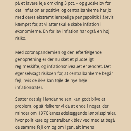
på et lavere leje omkring 3 pct. – og gudskelov for
det. Inflation er positivt, og centralbankerne har jo
med deres ekstremt lempelige pengepolitik i årevis
kæmpet for, at vi atter skulle skabe inflation i
økonomierne. En for lav inflation har også en høj
risiko.
Med coronapandemien og den efterfølgende
genopretning er der nu sket et pludseligt
regimeskifte, og inflationsniveauet er ændret. Det
øger selvsagt risikoen for, at centralbankerne begår
fejl, hvis de ikke kan tøjle de nye høje
inflationsrater.
Sætter det sig i løndannelsen, kan godt blive et
problem, og så risikerer vi da at ende i noget, der
minder om 1970’ernes ødelæggende lønprisspiraler,
hvor politikere og centralbank blev ved med at begå
de samme fejl om og om igen, alt imens