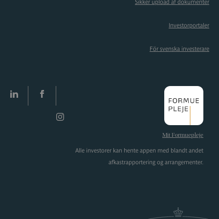
Sikker upload af dokumenter
Investorportaler
För svenska investerare
LinkedIn
facebook
Instagram
Mit Formuepleje
Alle investorer kan hente appen med blandt andet
afkastrapportering og arrangementer.