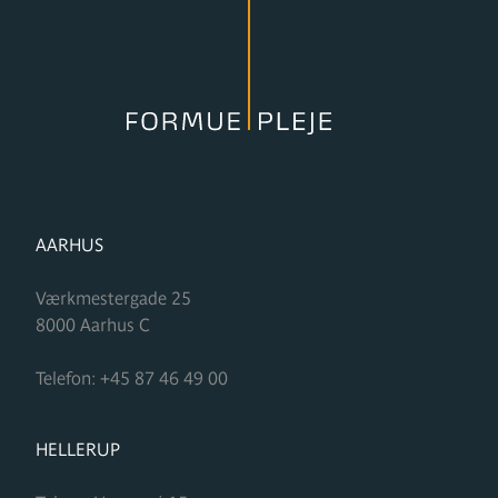
FORMUPLEJE
AARHUS
Værkmestergade 25
8000
Aarhus C
Telefon:
+45 87 46 49 00
FORMUPLEJE
HELLERUP