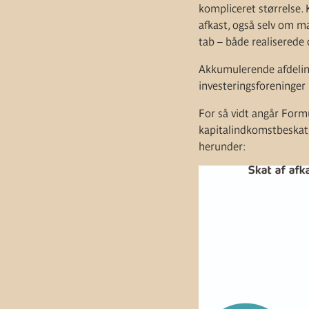
kompliceret størrelse. 
afkast, også selv om ma
tab – både realiserede 
Akkumulerende afdelinge
investeringsforeninger
For så vidt angår Formu
kapitalindkomstbeskatni
herunder: