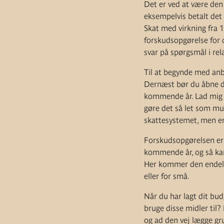
Det er ved at være den 
eksempelvis betalt det r
Skat med virkning fra 1
forskudsopgørelse for de
svar på spørgsmål i rela
Til at begynde med anbe
Dernæst bør du åbne din
kommende år. Lad mig i d
gøre det så let som mul
skattesystemet, men en 
Forskudsopgørelsen er e
kommende år, og så kan 
Her kommer den endelige
eller for små.
Når du har lagt dit bud
bruge disse midler til
og ad den vej lægge gr