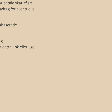
 betale skat af sit
radrag for eventuelle
nsbaserede
og
a dette link
eller lige