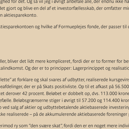
ghed for det. Og så vil jeg i øvrigt anbefale alle, der endnu ikke h
det gjort og blive en del af et investorfællesskab, der omfatter 
en aktiesparekonto.
tiesparekontoen og hvilke af Formueplejes fonde, der passer til d
ler, bliver det lidt mere kompliceret, fordi der er to former for b
lindkomst. Og der er to principper: Lagerprincippet og realisati
ette” at forklare og skal svares af udbytter, realiserede kursgevi
afdelinger, der er på Skats positivliste. Op til et afkast på 56.50
tet derover 42 procent. Beløbet er dobbelt op, dvs. 113.000 kroner
efælle. Beløbsgrænserne stiger i øvrigt til 57.200 og 114.400 kro
ab ved salg af aktier og udbyttebetalende aktiebaserede investeri
kke realiserede – på de akkumulerende aktiebaserede foreninger p
rimod ry som ”den svære skat”, fordi den er en noget mere indi