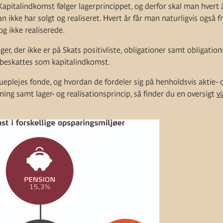
Kapitalindkomst følger lagerprincippet, og derfor skal man hvert år
n ikke har solgt og realiseret. Hvert år får man naturligvis også f
og ikke realiserede.
r, der ikke er på Skats positivliste, obligationer samt obligatio
 beskattes som kapitalindkomst.
eplejes fonde, og hvordan de fordeler sig på henholdsvis aktie- 
ng samt lager- og realisationsprincip, så finder du en oversigt
vi