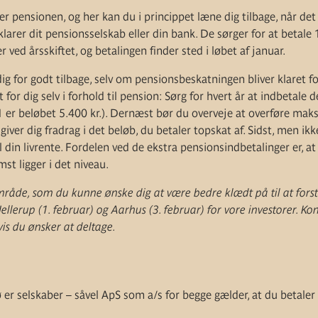
er pensionen, og her kan du i princippet læne dig tilbage, når det
klarer dit pensionsselskab eller din bank. De sørger for at betale 
 ved årsskiftet, og betalingen finder sted i løbet af januar.
g for godt tilbage, selv om pensionsbeskatningen bliver klaret for 
for dig selv i forhold til pension: Sørg for hvert år at indbetale 
1 er beløbet 5.400 kr.). Dernæst bør du overveje at overføre maks
 giver dig fradrag i det beløb, du betaler topskat af. Sidst, men i
 din livrente. Fordelen ved de ekstra pensionsindbetalinger er, a
mst ligger i det niveau.
område, som du kunne ønske dig at være bedre klædt på til at forst
ellerup (1. februar) og Aarhus (3. februar) for vore investorer. Ko
is du ønsker at deltage.
er selskaber – såvel ApS som a/s for begge gælder, at du betaler 