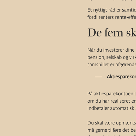
Et nyttigt råd er samtid
fordi renters rente-ef
De fem sk
Når du investerer dine 
pension, selskab og vir
samspillet er afgørend
Aktiespareko
På aktiesparekontoen b
om du har realiseret en
indbetaler automatisk s
Du skal være opmærksom
må gerne tilføre det bel