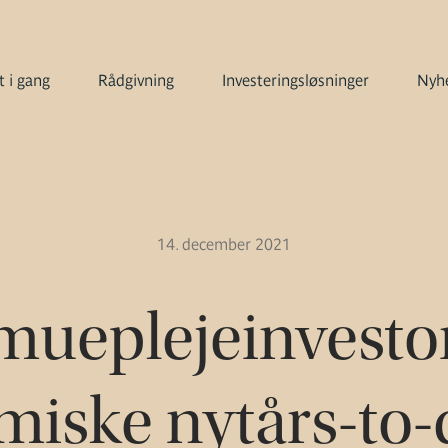
 i gang
Rådgivning
Investeringsløsninger
Nyhe
14. december 2021
mueplejeinvesto
iske nytårs-to-d