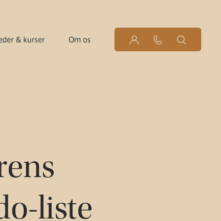
der & kurser
Om os
rens
o-liste