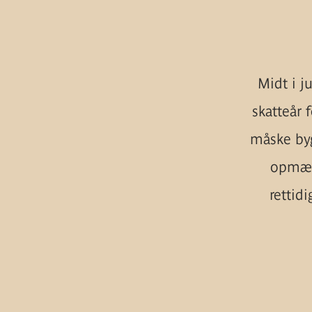
Midt i j
skatteår 
måske byg
opmærk
rettidi