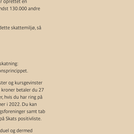
ar oprettet en
mindst 130.000 andre
ette skattemiljø, så
eskatning:
onsprincippet.
nster og kursgevinster
0 kroner betaler du 27
, hvis du har ring på
ner i 2022. Du kan
ngsforeninger samt tab
å Skats positivliste.
viduel og dermed