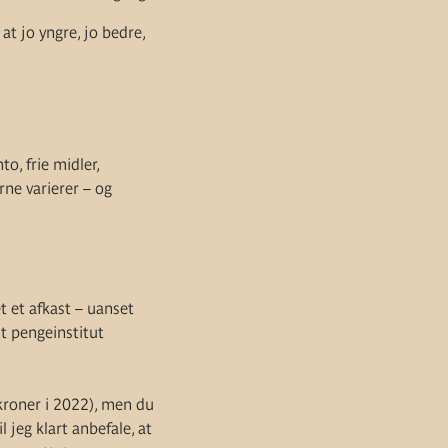
 at jo yngre, jo bedre,
o, frie midler,
rne varierer – og
 et afkast – uanset
it pengeinstitut
kroner i 2022), men du
 jeg klart anbefale, at