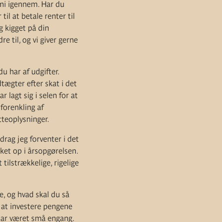
nomi igennem. Har du
til at betale renter til
g kigget på din
e til, og vi giver gerne
u har af udgifter.
tægter efter skat i det
 lagt sig i selen for at
forenkling af
tteoplysninger.
drag jeg forventer i det
ket op i årsopgørelsen.
tilstrækkelige, rigelige
e, og hvad skal du så
 at investere pengene
har været små engang.