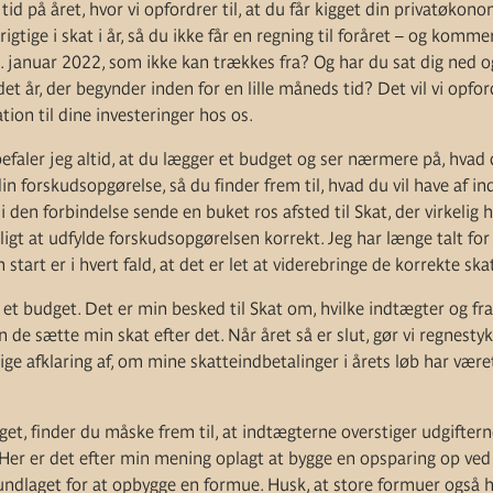
tid på året, hvor vi opfordrer til, at du får kigget din privatøko
igtige i skat i år, så du ikke får en regning til foråret – og kommer 
. januar 2022, som ikke kan trækkes fra? Og har du sat dig ned o
t år, der begynder inden for en lille måneds tid? Det vil vi opfordr
tion til dine investeringer hos os.
faler jeg altid, at du lægger et budget og ser nærmere på, hvad d
 forskudsopgørelse, så du finder frem til, hvad du vil have af ind
en forbindelse sende en buket ros afsted til Skat, der virkelig har
igt at udfylde forskudsopgørelsen korrekt. Jeg har længe talt for 
start er i hvert fald, at det er let at viderebringe de korrekte ska
t budget. Det er min besked til Skat om, hvilke indtægter og fra
de sætte min skat efter det. Når året så er slut, gør vi regnestyk
 afklaring af, om mine skatteindbetalinger i årets løb har været 
get, finder du måske frem til, at indtægterne overstiger udgiftern
? Her er det efter min mening oplagt at bygge en opsparing op ved
undlaget for at opbygge en formue. Husk, at store formuer også 