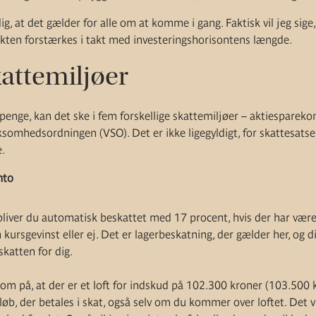
ig, at det gælder for alle om at komme i gang. Faktisk vil jeg sige,
fekten forstærkes i takt med investeringshorisontens længde.
attemiljøer
penge, kan det ske i fem forskellige skattemiljøer – aktiesparekont
ksomhedsordningen (VSO). Det er ikke ligegyldigt, for skattesatse
e.
nto
liver du automatisk beskattet med 17 procent, hvis der har været
 kursgevinst eller ej. Det er lagerbeskatning, der gælder her, og d
katten for dig.
 på, at der er et loft for indskud på 102.300 kroner (103.500 
øb, der betales i skat, også selv om du kommer over loftet. Det vil