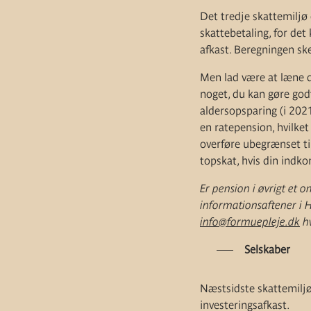
Det tredje skattemiljø 
skattebetaling, for det 
afkast. Beregningen sker
Men lad være at læne di
noget, du kan gøre godt 
aldersopsparing (i 202
en ratepension, hvilket
overføre ubegrænset til
topskat, hvis din indko
Er pension i øvrigt et 
informationsaftener i H
info@formuepleje.dk
hv
Selskaber
Næstsidste skattemiljø 
investeringsafkast.