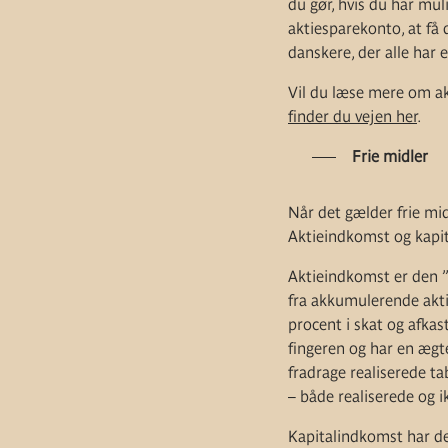
du gør, hvis du har muli
aktiesparekonto, at få 
danskere, der alle har 
Vil du læse mere om ak
finder du vejen her
.
Frie midler
Når det gælder frie mid
Aktieindkomst og kapita
Aktieindkomst er den ”l
fra akkumulerende aktie
procent i skat og afkas
fingeren og har en ægt
fradrage realiserede t
– både realiserede og i
Kapitalindkomst har de