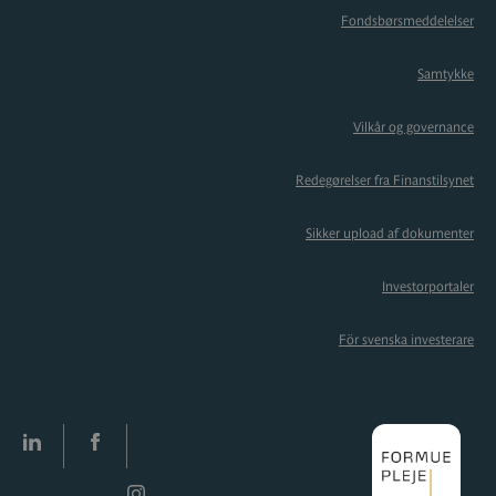
Fondsbørsmeddelelser
Samtykke
Vilkår og governance
Redegørelser fra Finanstilsynet
Sikker upload af dokumenter
Investorportaler
För svenska investerare
LinkedIn
facebook