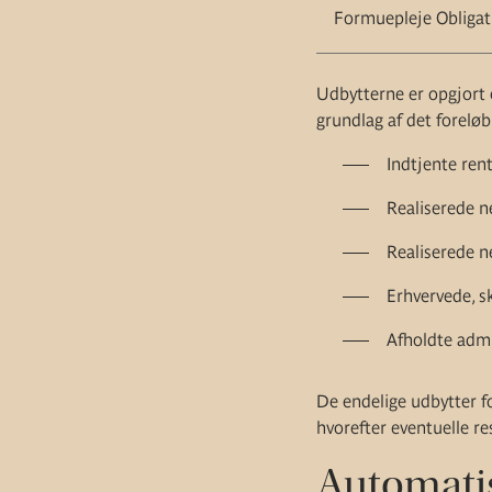
Formuepleje Obligat
Udbytterne er opgjort 
grundlag af det forelø
Indtjente ren
Realiserede n
Realiserede n
Erhvervede, s
Afholdte adm
De endelige udbytter f
hvorefter eventuelle res
Automatis