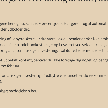
gene her og nu, kan det være en god idé at gøre brug af automati
, der udlodder det.
ng af udbytte sker til indre værdi, og du betaler derfor ikke emis
med både handelsomkostninger og besværet ved selv at skulle gen
brug af automatisk geninvestering, skal du rette henvendelse til
t udbetalt kontant, behøver du ikke foretage dig noget, og penge
imo februar.
utomatisk geninvestering af udbytte eller andet, er du velkommen 
0.
sbørsmeddelelsen her.