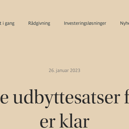
 i gang
Rådgivning
Investeringsløsninger
Nyhe
26. januar 2023
e udbyttesatser 
er klar