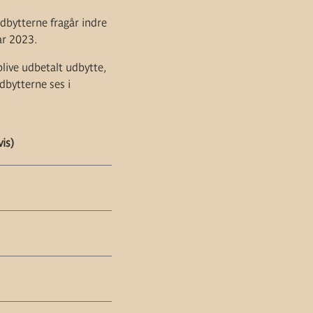
Udbytterne fragår indre
ar 2023.
blive udbetalt udbytte,
dbytterne ses i
vis)