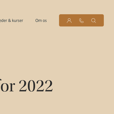
der & kurser
Om os
for 2022