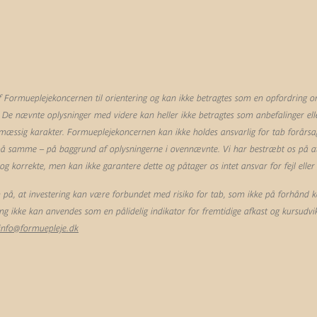
Formueplejekoncernen til orientering og kan ikke betragtes som en opfordring om 
 De nævnte oplysninger med videre kan heller ikke betragtes som anbefalinger eller
mæssig karakter. Formueplejekoncernen kan ikke holdes ansvarlig for tab forårsag
 på samme – på baggrund af oplysningerne i ovennævnte. Vi har bestræbt os på at 
 korrekte, men kan ikke garantere dette og påtager os intet ansvar for fejl eller
å, at investering kan være forbundet med risiko for tab, som ikke på forhånd k
ling ikke kan anvendes som en pålidelig indikator for fremtidige afkast og kursudvik
info@formuepleje.dk