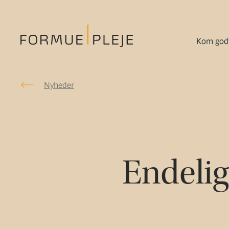
Kom godt
Nyheder
Nyheder
Formuepleje.dk
Endelig