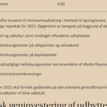
ioner
0,00
efter kravene til minimumsudlodning i henhold til ligningslovens
bige regnskab for 2022. Opgørelsen er beregnet på baggrund af de
ter og udbytter samt modtaget refunderet udbytteskat
ettokursgevinster på obligationer og valutakonti
ettokursgevinster på kapitalandele
kattepligtige nettokursgevinster ved anvendelse af afledte finansi
inistrationsomkostninger
or 2022 skal formelt godkendes på den ordinære generalforsamlin
tudbytter vil blive udbetalt.
k geninvestering af udbytte