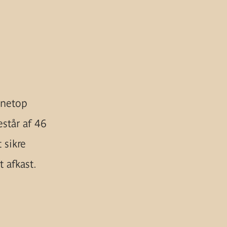
 netop
står af 46
 sikre
 afkast.