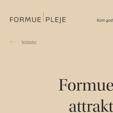
Kom godt
Nyheder
Nyheder
Formuepleje.dk
Formue
attrak