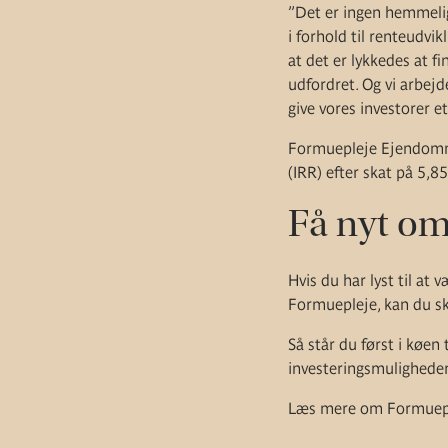
”Det er ingen hemmelig
i forhold til renteudv
at det er lykkedes at f
udfordret. Og vi arbejd
give vores investorer e
Formuepleje Ejendomme 
(IRR) efter skat på 5,85
Få nyt o
Hvis du har lyst til a
Formuepleje, kan du sk
Så står du først i køen
investeringsmuligheder
Læs mere om Formuepl