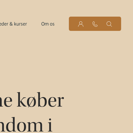
der & kurser
Om os
e køber
endom i