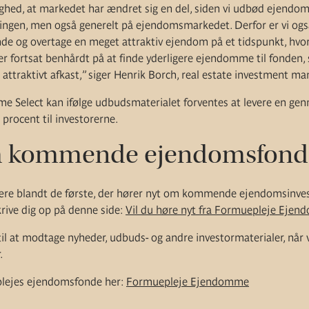
hed, at markedet har ændret sig en del, siden vi udbød ejendom
iklingen, men også generelt på ejendomsmarkedet. Derfor er vi og
inde og overtage en meget attraktiv ejendom på et tidspunkt, hvo
er fortsat benhårdt på at finde yderligere ejendomme til fonden, 
t attraktivt afkast,” siger Henrik Borch, real estate investment ma
Select kan ifølge udbudsmaterialet forventes at levere en genn
 procent til investorerne.
m kommende ejendomsfond
t være blandt de første, der hører nyt om kommende ejendomsinves
rive dig op på denne side:
Vil du høre nyt fra Formuepleje Eje
 til at modtage nyheder, udbuds- og andre investormaterialer, når 
.
ejes ejendomsfonde her:
Formuepleje Ejendomme