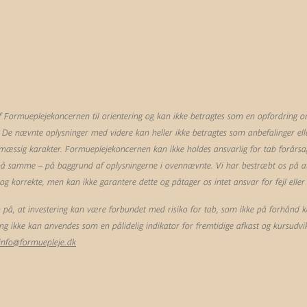
Formueplejekoncernen til orientering og kan ikke betragtes som en opfordring om 
 De nævnte oplysninger med videre kan heller ikke betragtes som anbefalinger eller
mæssig karakter. Formueplejekoncernen kan ikke holdes ansvarlig for tab forårsag
 på samme – på baggrund af oplysningerne i ovennævnte. Vi har bestræbt os på at 
 korrekte, men kan ikke garantere dette og påtager os intet ansvar for fejl eller
å, at investering kan være forbundet med risiko for tab, som ikke på forhånd k
ling ikke kan anvendes som en pålidelig indikator for fremtidige afkast og kursudvik
info@formuepleje.dk