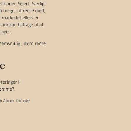
sfonden Select. Særligt
så meget tilfredse med,
r markedet ellers er
som kan bidrage til at
nager.
emsnitlig intern rente
e
teringer i
ndomme?
vi åbner for nye