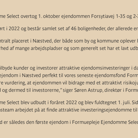
 Select overtog 1. oktober ejendommen Forsytiavej 1-35 og 2-
 i 2022 og består samlet set af 46 boligenheder, der allerede er
tralt placeret i Næstved, der både som by og kommune oplever b
rhed af mange arbejdspladser og som generelt set har et lavt ud
tilbyde kunder og investorer attraktive ejendomsinvesteringer i d
 ejendom i Næstved perfekt til vores seneste ejendomsfond Fo
are vurdering, at ejendommen vil bidrage med et attraktivt risikoju
g dermed til investorerne,” siger Søren Astrup, direktør i Form
Select blev udbudt i foråret 2022 og blev fuldtegnet 1. juli. Si
team arbejdet på at finde attraktive investeringsejendomme til
er således den første ejendom i Formuepleje Ejendomme Selec