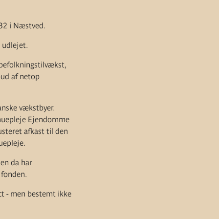
32 i Næstved.
 udlejet.
efolkningstilvækst,
bud af netop
anske vækstbyer.
rmuepleje Ejendomme
steret afkast til den
uepleje.
den da har
 fonden.
t - men bestemt ikke