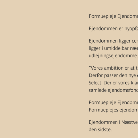
Formuepleje Ejendomme
Ejendommen er nyopført
Ejendommen ligger cen
ligger i umiddelbar næ
udlejningsejendomme.
”Vores ambition er at 
Derfor passer den nye
Select. Der er vores kl
samlede ejendomsfond o
Formuepleje Ejendomme 
Formueplejes ejendoms
Ejendommen i Næstved 
den sidste.