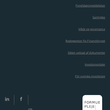
Fondsbørsmeddelelser
Samtykke
Vilkår og governance
Redegørelser fra Finanstilsynet
Sikker upload af dokumenter
Investorportaler
För svenska investerare
LinkedIn
facebook