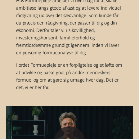
Hos Formuepleje arbejder vi hver dag for at skabe
ambitiøse langsigtede afkast og at levere individuel
rådgivning ud over det sædvanlige. Som kunde får
du præcis den rådgivning, der passer til dig og din
økonomi. Derfor taler vi risikovillighed,
investeringshorisont, familieforhold og
fremtidsdrømme grundigt igennem, inden vi laver
en personlig formueanalyse til dig.
I ordet Formuepleje er en forpligtelse og et løfte om
at udvikle og passe godt på andre menneskers
formue, og om at gøre sig umage hver dag. Det er
det, vi er her for.