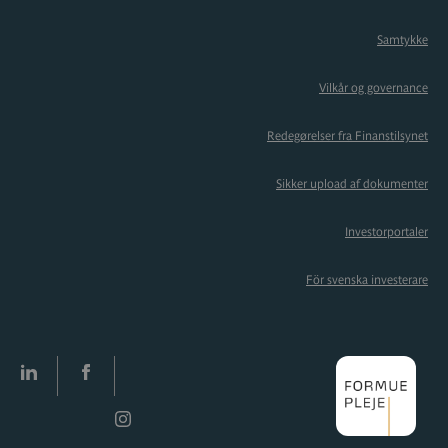
Samtykke
Vilkår og governance
Redegørelser fra Finanstilsynet
Sikker upload af dokumenter
Investorportaler
För svenska investerare
LinkedIn
facebook
Instagram