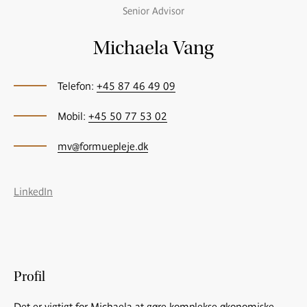
Senior Advisor
Michaela Vang
Telefon:
+45 87 46 49 09
Mobil:
+45 50 77 53 02
mv@formuepleje.dk
LinkedIn
Profil
Det er vigtigt for Michaela at gøre komplekse økonomiske