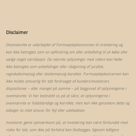
Disclaimer
Ovennævnte er udarbejdet af Formueplejekoncernen til orientering og
kan ikke betragtes som en opfordring om eller anbefaling til at købe eller
sælge noget værdipapir. De nævnte oplysninger med videre kan heller
ikke betragtes som anbefalinger eller rådgivning af juridisk,
regnskabsmæssig eller skattemæssig karakter. Formueplejekoncernen kan
ikke holdes ansvarlig for tab forårsaget af kunders/investorers
dispositioner – eller mangel på samme – på baggrund af oplysningerne i
ovennævnte. Vi har bestræbt os på at sikre, at oplysningerne i
ovennævnte er fuldstændige og korrekte, men kan ikke garantere dette og
påtager os intet ansvar for fejl eller udeladelser.
Investorer gøres opmærksom på, at investering kan være forbundet med
risiko for tab, som ikke på forhånd kan fastlægges, ligesom tidligere