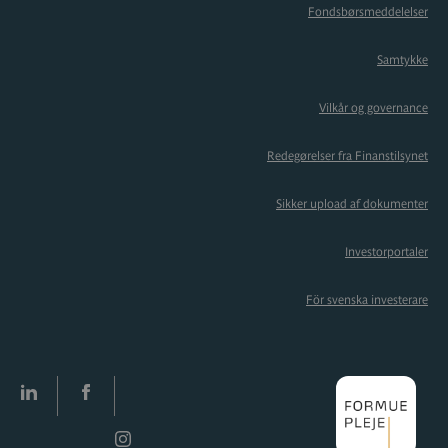
Fondsbørsmeddelelser
Samtykke
Vilkår og governance
Redegørelser fra Finanstilsynet
Sikker upload af dokumenter
Investorportaler
För svenska investerare
LinkedIn
facebook