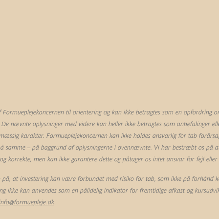
Formueplejekoncernen til orientering og kan ikke betragtes som en opfordring om 
 De nævnte oplysninger med videre kan heller ikke betragtes som anbefalinger eller
mæssig karakter. Formueplejekoncernen kan ikke holdes ansvarlig for tab forårsag
 på samme – på baggrund af oplysningerne i ovennævnte. Vi har bestræbt os på at 
 korrekte, men kan ikke garantere dette og påtager os intet ansvar for fejl eller
å, at investering kan være forbundet med risiko for tab, som ikke på forhånd k
ling ikke kan anvendes som en pålidelig indikator for fremtidige afkast og kursudvik
info@formuepleje.dk