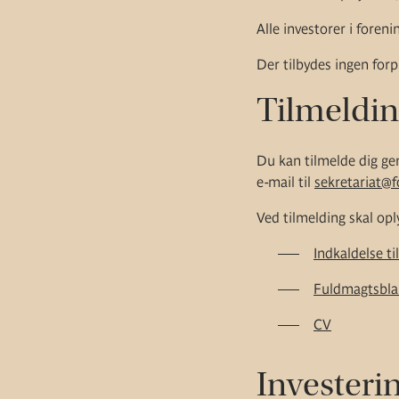
Alle investorer i foren
Der tilbydes ingen for
Tilmeldi
Du kan tilmelde dig ge
e-mail til
sekretariat@
Ved tilmelding skal opl
Indkaldelse t
Fuldmagtsbla
CV
Investeri