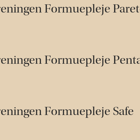
reningen Formuepleje Pare
reningen Formuepleje Pent
reningen Formuepleje Safe