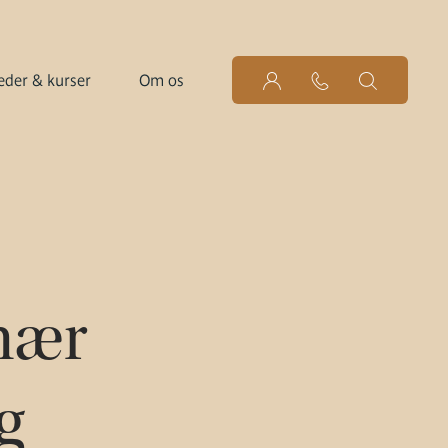
der & kurser
Om os
inær
g