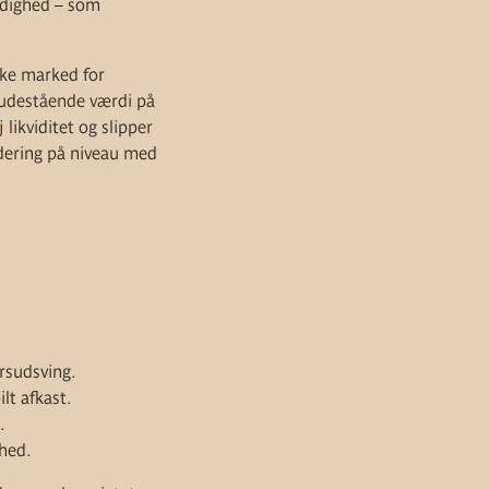
ærdighed – som
ske marked for
 udestående værdi på
likviditet og slipper
rdering på niveau med
rsudsving.
lt afkast.
.
ghed.