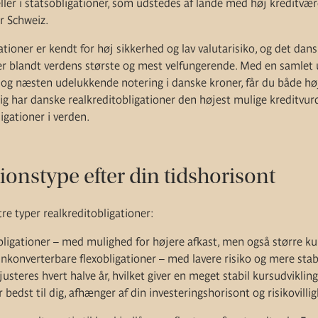
eller i statsobligationer, som udstedes af lande med høj kreditv
r Schweiz.
tioner er kendt for høj sikkerhed og lav valutarisiko, og det dan
 er blandt verdens største og mest velfungerende. Med en samlet
og næsten udelukkende notering i danske kroner, får du både høj 
idig har danske realkreditobligationer den højest mulige kreditvu
igationer i verden.
ionstype efter din tidshorisont
re typer realkreditobligationer:
ligationer – med mulighed for højere afkast, men også større ku
konverterbare flexobligationer – med lavere risiko og mere stabi
usteres hvert halve år, hvilket giver en meget stabil kursudvikling
 bedst til dig, afhænger af din investeringshorisont og risikovilli