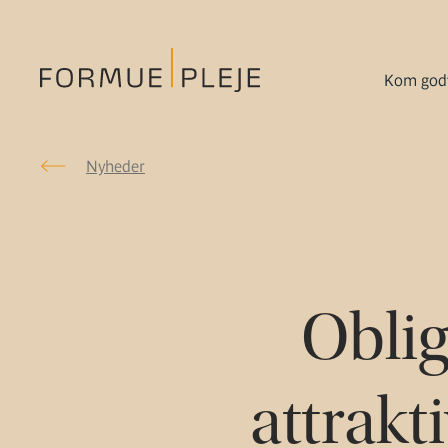
Kom godt
Nyheder
Nyheder
Formuepleje.dk
Oblig
attrakt