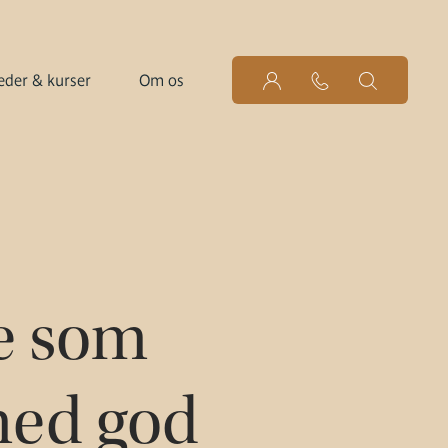
der & kurser
Om os
ge som
 med god