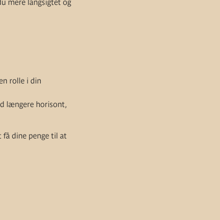
 du mere langsigtet og
n rolle i din
ed længere horisont,
få dine penge til at