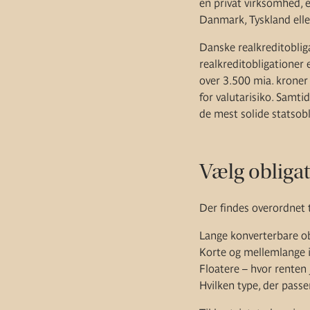
en privat virksomhed, 
Danmark, Tyskland elle
Danske realkreditobliga
realkreditobligationer
over 3.500 mia. kroner 
for valutarisiko. Samt
de mest solide statsobl
Vælg obligat
Der findes overordnet t
Lange konverterbare ob
Korte og mellemlange in
Floatere – hvor renten j
Hvilken type, der passer