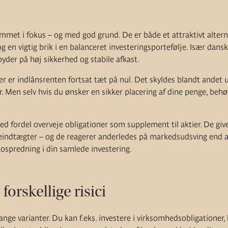
mmet i fokus – og med god grund. De er både et attraktivt alterna
g en vigtig brik i en balanceret investeringsportefølje. Især dans
byder på høj sikkerhed og stabile afkast.
r er indlånsrenten fortsat tæt på nul. Det skyldes blandt andet u
. Men selv hvis du ønsker en sikker placering af dine penge, beh
 fordel overveje obligationer som supplement til aktier. De give
eindtægter – og de reagerer anderledes på markedsudsving end akt
kospredning i din samlede investering.
 forskellige risici
ange varianter. Du kan f.eks. investere i virksomhedsobligationer, 