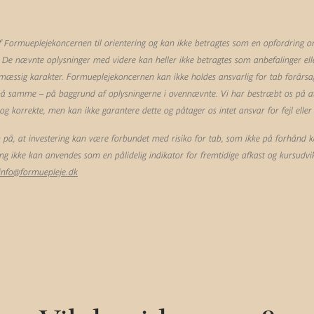
Formueplejekoncernen til orientering og kan ikke betragtes som en opfordring om 
 De nævnte oplysninger med videre kan heller ikke betragtes som anbefalinger eller
mæssig karakter. Formueplejekoncernen kan ikke holdes ansvarlig for tab forårsag
 på samme – på baggrund af oplysningerne i ovennævnte. Vi har bestræbt os på at 
 korrekte, men kan ikke garantere dette og påtager os intet ansvar for fejl eller
å, at investering kan være forbundet med risiko for tab, som ikke på forhånd k
ling ikke kan anvendes som en pålidelig indikator for fremtidige afkast og kursudvik
info@formuepleje.dk