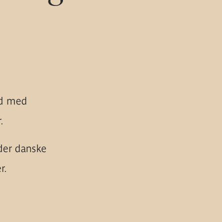
ed med
.
der danske
r.