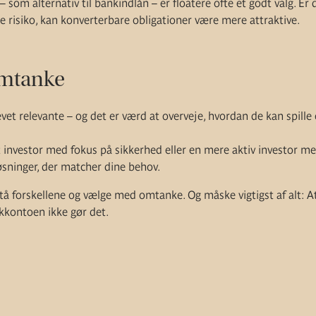
 – som alternativ til bankindlån – er floatere ofte et godt valg. Er
mere risiko, kan konverterbare obligationer være mere attraktive.
mtanke
vet relevante – og det er værd at overveje, hvordan de kan spille e
 investor med fokus på sikkerhed eller en mere aktiv investor m
øsninger, der matcher dine behov.
å forskellene og vælge med omtanke. Og måske vigtigst af alt: At 
kkontoen ikke gør det.