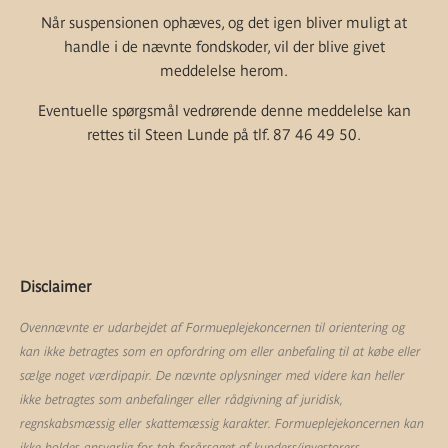
Når suspensionen ophæves, og det igen bliver muligt at
handle i de nævnte fondskoder, vil der blive givet
meddelelse herom.
Eventuelle spørgsmål vedrørende denne meddelelse kan
rettes til Steen Lunde på tlf. 87 46 49 50.
Disclaimer
Ovennævnte er udarbejdet af Formueplejekoncernen til orientering og
kan ikke betragtes som en opfordring om eller anbefaling til at købe eller
sælge noget værdipapir. De nævnte oplysninger med videre kan heller
ikke betragtes som anbefalinger eller rådgivning af juridisk,
regnskabsmæssig eller skattemæssig karakter. Formueplejekoncernen kan
ikke holdes ansvarlig for tab forårsaget af kunders/investorers