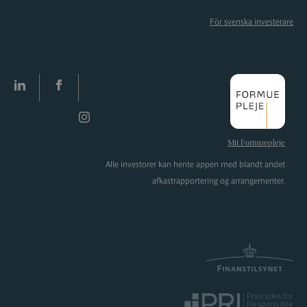
För svenska investerare
LinkedIn
facebook
Instagram
Mit Formuepleje
Alle investorer kan hente appen med blandt andet
afkastrapportering og arrangementer.