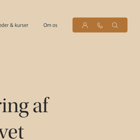
der & kurser
Om os
ing af
vet