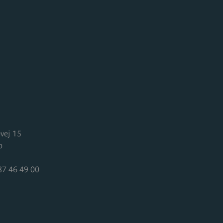
E
vej 15
p
87 46 49 00