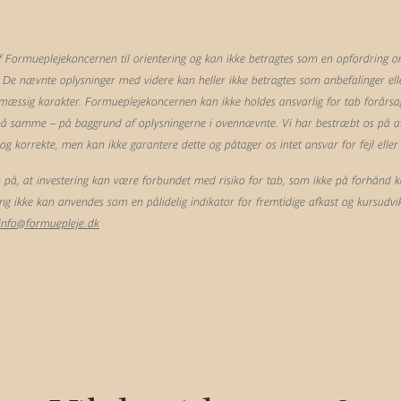
Formueplejekoncernen til orientering og kan ikke betragtes som en opfordring om 
 De nævnte oplysninger med videre kan heller ikke betragtes som anbefalinger eller
mæssig karakter. Formueplejekoncernen kan ikke holdes ansvarlig for tab forårsag
 på samme – på baggrund af oplysningerne i ovennævnte. Vi har bestræbt os på at 
 korrekte, men kan ikke garantere dette og påtager os intet ansvar for fejl eller
å, at investering kan være forbundet med risiko for tab, som ikke på forhånd k
ling ikke kan anvendes som en pålidelig indikator for fremtidige afkast og kursudvik
info@formuepleje.dk