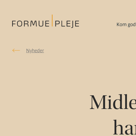
Kom godt
Nyheder
Nyheder
Formuepleje.dk
Midle
ha