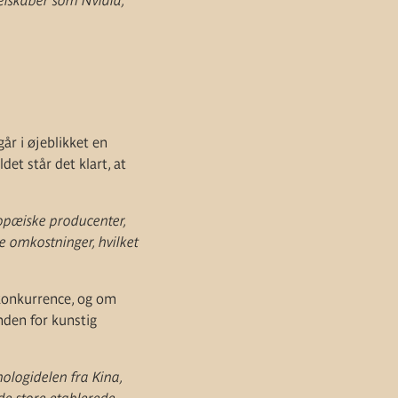
selskaber som Nvidia,
år i øjeblikket en
et står det klart, at
ropæiske producenter,
re omkostninger, hvilket
 konkurrence, og om
nden for kunstig
nologidelen fra Kina,