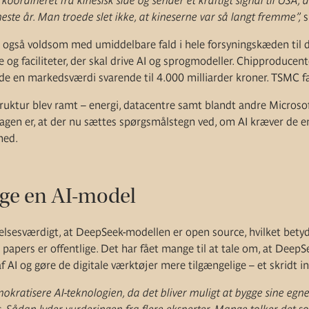
koordineret fra kinesisk side og sender et kraftigt signal til USA, d
neste år. Man troede slet ikke, at kineserne var så langt fremme”,
s
 også voldsom med umiddelbare fald i hele forsyningskæden til 
 og faciliteter, der skal drive AI og sprogmodeller. Chipproducent
e en markedsværdi svarende til 4.000 milliarder kroner. TSMC f
truktur blev ramt – energi, datacentre samt blandt andre Microso
sagen er, at der nu sættes spørgsmålstegn ved, om AI kræver de e
med.
gge en AI-model
lsesværdigt, at DeepSeek-modellen er open source, hvilket betyde
e papers er offentlige. Det har fået mange til at tale om, at DeepS
 AI og gøre de digitale værktøjer mere tilgængelige – et skridt ind
okratisere AI-teknologien, da det bliver muligt at bygge sine egne