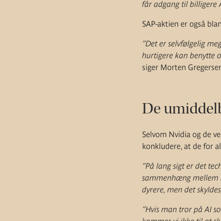
får adgang til billiger
SAP-aktien er også blan
”Det er selvfølgelig me
hurtigere kan benytte o
siger Morten Gregerse
De umiddelb
Selvom Nvidia og de ve
konkludere, at de for 
”På lang sigt er det te
sammenhæng mellem indt
dyrere, men det skyldes
”Hvis man tror på AI so