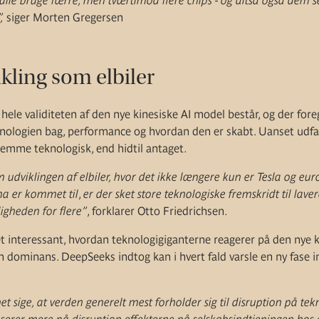
kulle bruge færre, men tværtimod flere chips - og altså også dem 
,
siger Morten Gregersen
ling som elbiler
le validiteten af den nye kinesiske AI model består, og der foreg
knologien bag, performance og hvordan den er skabt. Uanset udfald
remme teknologisk, end hidtil antaget.
udviklingen af elbiler, hvor det ikke længere kun er Tesla og eu
na er kommet til
,
er der sket store teknologiske fremskridt til lave
igheden for flere”
, forklarer Otto Friedrichsen.
det interessant, hvordan teknologigiganterne reagerer på den nye
n dominans. DeepSeeks indtog kan i hvert fald varsle en ny fase i
t sige, at verden generelt mest forholder sig til disruption på tek