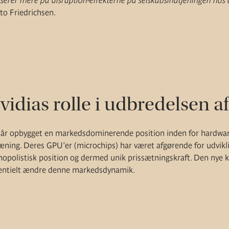
serer mere på disruption-effekterne på selskabsindtjeningen hos 
to Friedrichsen.
idias rolle i udbredelsen af
e år opbygget en markedsdominerende position inden for hardware
ning. Deres GPU'er (microchips) har været afgørende for udviklin
nopolistisk position og dermed unik prissætningskraft. Den nye 
entielt ændre denne markedsdynamik.