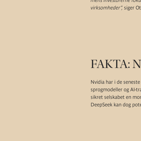
mens investorerne foku
virksomheder”,
siger Ot
FAKTA: Nv
Nvidia har i de senest
sprogmodeller og AI-træ
sikret selskabet en mo
DeepSeek kan dog pot