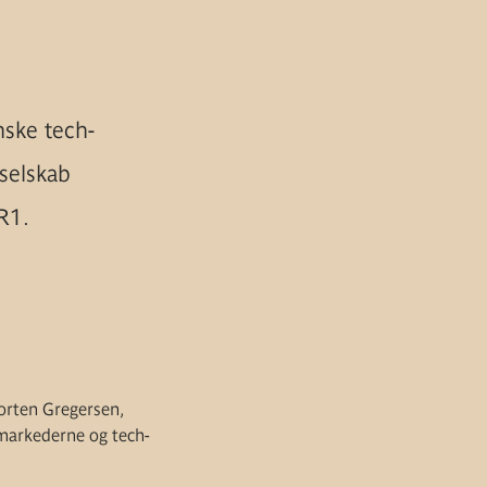
nske tech-
 selskab
R1.
Morten Gregersen,
markederne og tech-