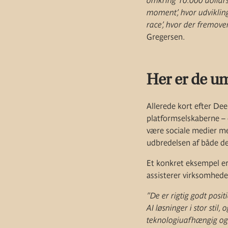
omkring 10.000 dollars.
moment’, hvor udviklin
race’, hvor der fremove
Gregersen.
Her er de um
Allerede kort efter De
platformselskaberne – d
være sociale medier men
udbredelsen af både de
Et konkret eksempel er
assisterer virksomhede
”De er rigtig godt posi
AI løsninger i stor stil
teknologiuafhængig og b