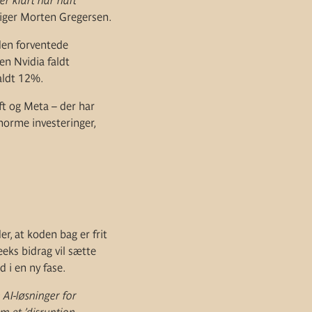
er klart har haft
iger Morten Gregersen.
den forventede
en Nvidia faldt
aldt 12%.
ft og Meta – der har
norme investeringer,
r, at koden bag er frit
eeks bidrag vil sætte
 i en ny fase.
 AI-løsninger for