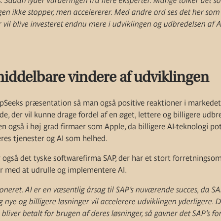
 Sådan lyder vurderingen fra flere eksperter. Mange tolker det so
gen ikke stopper, men accelererer. Med andre ord ses det her som 
r vil blive investeret endnu mere i udviklingen og udbredelsen af A
iddelbare vindere af udviklingen
epSeeks præsentation så man også positive reaktioner i markedet
e, der vil kunne drage fordel af en øget, lettere og billigere udbr
 også i høj grad firmaer som Apple, da billigere AI-teknologi pot
res tjenester og AI som helhed.
 også det tyske softwarefirma SAP, der har et stort forretningso
r med at udrulle og implementere AI.
tioneret. AI er en væsentlig årsag til SAP’s nuværende succes, da S
, og nye og billigere løsninger vil accelerere udviklingen yderligere.
liver betalt for brugen af deres løsninger, så gavner det SAP’s f