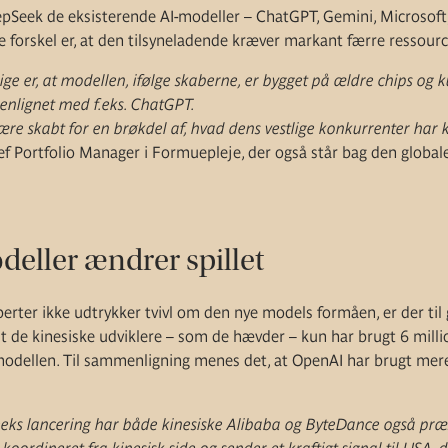
pSeek de eksisterende AI-modeller – ChatGPT, Gemini, Microsoft, 
 forskel er, at den tilsyneladende kræver markant færre ressourc
e er, at modellen, ifølge skaberne, er bygget på ældre chips og
nlignet med f.eks. ChatGPT.
re skabt for en brøkdel af, hvad dens vestlige konkurrenter har 
f Portfolio Manager i Formuepleje, der også står bag den globale
eller ændrer spillet
perter ikke udtrykker tvivl om den nye models formåen, er der til
t de kinesiske udviklere – som de hævder – kun har brugt 6 millio
dellen. Til sammenligning menes det, at OpenAI har brugt mere
eks lancering har både kinesiske Alibaba og ByteDance også præs