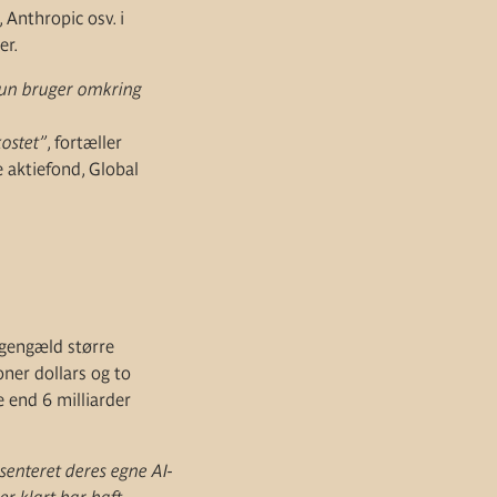
Anthropic osv. i
er.
 kun bruger omkring
kostet”
, fortæller
 aktiefond, Global
 gengæld større
ner dollars og to
 end 6 milliarder
enteret deres egne AI-