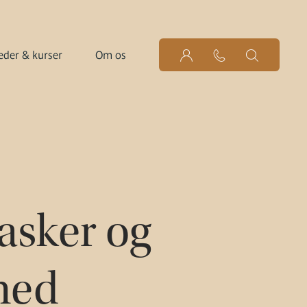
der & kurser
Om os
asker og
 ned