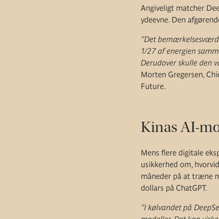
Angiveligt matcher Dee
ydeevne. Den afgørende
”Det bemærkelsesværdig
1/27 af energien samme
Derudover skulle den væ
Morten Gregersen, Chie
Future.
Kinas AI-mod
Mens flere digitale eks
usikkerhed om, hvorvid
måneder på at træne mo
dollars på ChatGPT.
”I kølvandet på DeepSe