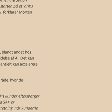
m et ’disruption
starten på et ’arms
I
, forklarer Morten
, blandt andet hos
edelse af AI. Det kan
entielt kan accelerere
mråde, hvor de
AP’s kunder efterspørger
 Da SAP er
orretning, når kunderne