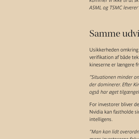
kommer vi ikke til at s
ASML og TSMC leverer”
Samme udvik
Usikkerheden omkring he
verifikation af både te
kineserne er længere f
”Situationen minder om 
der dominerer. Efter Ki
også har øget tilgængel
For investorer bliver 
Nvidia kan fastholde si
intelligens.
”Man kan lidt overordne