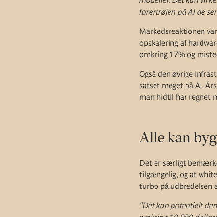
modeller. Det kan virke 
førertrøjen på AI de se
Markedsreaktionen var
opskalering af hardware
omkring 17% og misted
Også den øvrige infras
satset meget på AI. År
man hidtil har regnet 
Alle kan by
Det er særligt bemærke
tilgængelig, og at whit
turbo på udbredelsen af
”Det kan potentielt dem