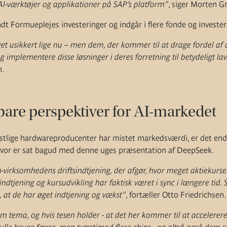
e AI-værktøjer og applikationer på SAP’s platform”
, siger Morten G
dt Formueplejes investeringer og indgår i flere fonde og invester
get usikkert lige nu – men dem, der kommer til at drage fordel af 
g implementere disse løsninger i deres forretning til betydeligt l
n.
are perspektiver for AI-markedet
stlige hardwareproducenter har mistet markedsværdi, er det endnu
alvor er sat bagud med denne uges præsentation af DeepSeek.
ch-virksomhedens driftsindtjening, der afgør, hvor meget aktiekurse
jening og kursudvikling har faktisk været i sync i længere tid. 
, at de har øget indtjening og vækst”
, fortæller Otto Friedrichsen.
m tema, og hvis tesen holder - at det her kommer til at accelerere