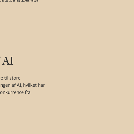
de store etablerede
 AI
 til store
gen af AI, hvilket har
konkurrence fra