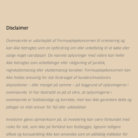
Disclaimer
Ovennævnte er udarbejdet af Formueplejekoncernen til orientering og
kan ikke betragtes som en opfordring om eller anbefaling til at købe eller
sælge noget værdipapir. De nævnte oplysninger med videre kan heller
ikke betragtes som anbefalinger eller rådgivning af juridisk,
regnskabsmæssig eller skattemæssig karakter. Formueplejekoncernen kan
ikke holdes ansvarlig for tab forårsaget af kunders/investorers
dispositioner – eller mangel på samme – på baggrund af oplysningerne i
ovennævnte. Vi har bestræbt os på at sikre, at oplysningerne i
ovennævnte er fuldstændige og korrekte, men kan ikke garantere dette og
påtager os intet ansvar for fejl eller udeladelser.
Investorer gøres opmærksom på, at investering kan være forbundet med
risiko for tab, som ikke på forhånd kan fastlægges, ligesom tidligere
afkast og kursudvikling ikke kan anvendes som en pålidelig indikator for