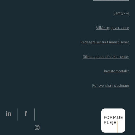
Samtykke
Vilkår og governance
Redegørelser fra Finanstilsynet
Sikker upload af dokumenter
Investorportaler
För svenska investerare
LinkedIn
facebook
Instagram