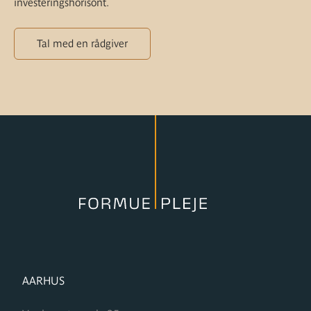
investeringshorisont.
Tal med en rådgiver
FORMUPLEJE
AARHUS