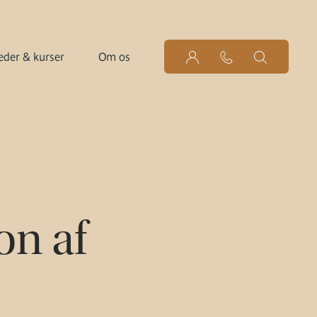
der & kurser
Om os
on af