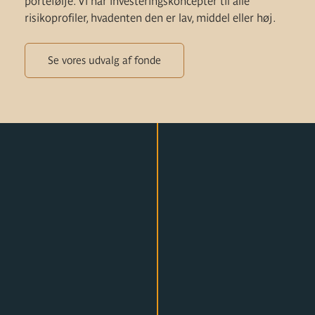
portefølje. Vi har investeringskoncepter til alle
risikoprofiler, hvadenten den er lav, middel eller høj.
Se vores udvalg af fonde