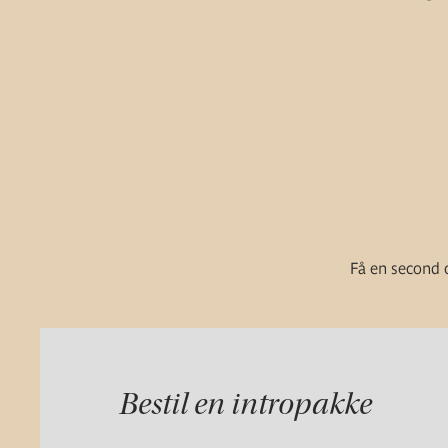
Få en second o
Bestil en intropakke