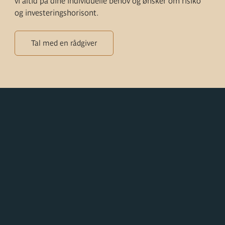
vi altid på dine individuelle behov og ønsker om risiko
og investeringshorisont.
Tal med en rådgiver