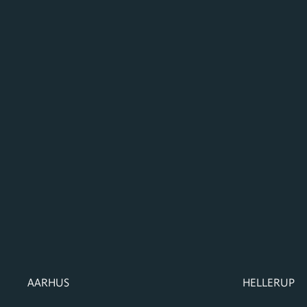
FORMUPLEJE
FORMUPLEJ
AARHUS
HELLERUP