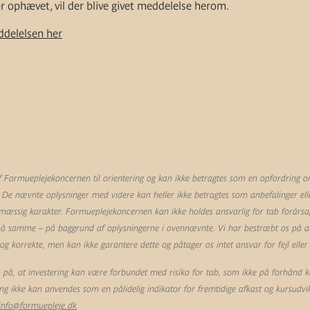
r ophævet, vil der blive givet meddelelse herom.
delelsen her
Formueplejekoncernen til orientering og kan ikke betragtes som en opfordring om 
 De nævnte oplysninger med videre kan heller ikke betragtes som anbefalinger eller
mæssig karakter. Formueplejekoncernen kan ikke holdes ansvarlig for tab forårsag
 på samme – på baggrund af oplysningerne i ovennævnte. Vi har bestræbt os på at 
 korrekte, men kan ikke garantere dette og påtager os intet ansvar for fejl eller
å, at investering kan være forbundet med risiko for tab, som ikke på forhånd k
ling ikke kan anvendes som en pålidelig indikator for fremtidige afkast og kursudvik
info@formuepleje.dk