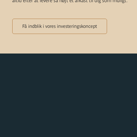
altid efter at levere så højt et afkast til dig som muligt.
Få indblik i vores investeringskoncept