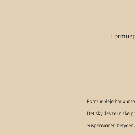
Formuep
Formuepleje har anmode
Det skyldes tekniske p
Suspensionen betyder, a