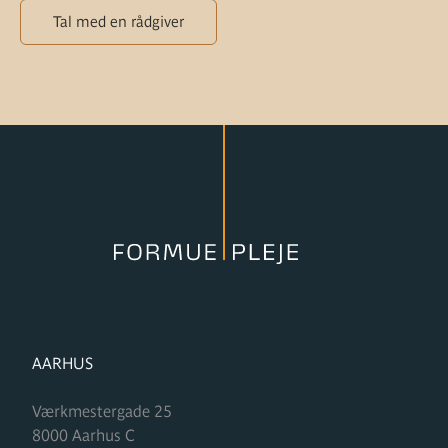
Tal med en rådgiver
FORMUPLEJE
AARHUS
Værkmestergade 25
8000
Aarhus C