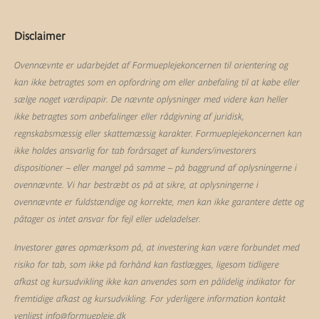
Disclaimer
Ovennævnte er udarbejdet af Formueplejekoncernen til orientering og
kan ikke betragtes som en opfordring om eller anbefaling til at købe eller
sælge noget værdipapir. De nævnte oplysninger med videre kan heller
ikke betragtes som anbefalinger eller rådgivning af juridisk,
regnskabsmæssig eller skattemæssig karakter. Formueplejekoncernen kan
ikke holdes ansvarlig for tab forårsaget af kunders/investorers
dispositioner – eller mangel på samme – på baggrund af oplysningerne i
ovennævnte. Vi har bestræbt os på at sikre, at oplysningerne i
ovennævnte er fuldstændige og korrekte, men kan ikke garantere dette og
påtager os intet ansvar for fejl eller udeladelser.
Investorer gøres opmærksom på, at investering kan være forbundet med
risiko for tab, som ikke på forhånd kan fastlægges, ligesom tidligere
afkast og kursudvikling ikke kan anvendes som en pålidelig indikator for
fremtidige afkast og kursudvikling. For yderligere information kontakt
venligst
info@formuepleje.dk