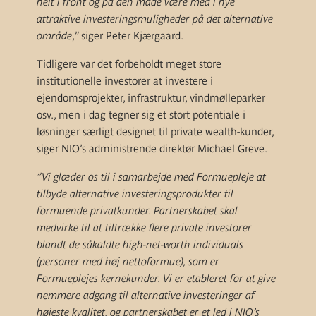
helt i front og på den måde være med i nye
attraktive investeringsmuligheder på det alternative
område
,” siger Peter Kjærgaard.
Tidligere var det forbeholdt meget store
institutionelle investorer at investere i
ejendomsprojekter, infrastruktur, vindmølleparker
osv., men i dag tegner sig et stort potentiale i
løsninger særligt designet til private wealth-kunder,
siger NIO’s administrende direktør Michael Greve.
”Vi glæder os til i samarbejde med Formuepleje at
tilbyde alternative investeringsprodukter til
formuende privatkunder. Partnerskabet skal
medvirke til at tiltrække flere private investorer
blandt de såkaldte high-net-worth individuals
(personer med høj nettoformue), som er
Formueplejes kernekunder. Vi er etableret for at give
nemmere adgang til alternative investeringer af
højeste kvalitet, og partnerskabet er et led i NIO’s