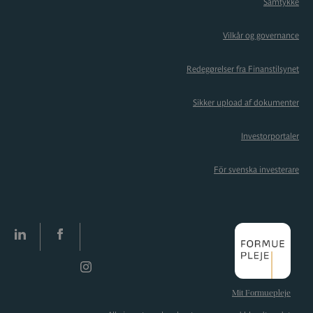
Samtykke
Vilkår og governance
Redegørelser fra Finanstilsynet
Sikker upload af dokumenter
Investorportaler
För svenska investerare
LinkedIn
facebook
Instagram
Mit Formuepleje