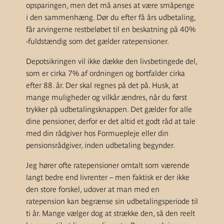
opsparingen, men det må anses at være småpenge
i den sammenhæng. Dør du efter få års udbetaling,
får arvingerne restbeløbet til en beskatning på 40%
-fuldstændig som det gælder ratepensioner.
Depotsikringen vil ikke dække den livsbetingede del,
som er cirka 7% af ordningen og bortfalder cirka
efter 88. år. Der skal regnes på det på. Husk, at
mange muligheder og vilkår ændres, når du først
trykker på udbetalingsknappen. Det gælder for alle
dine pensioner, derfor er det altid et godt råd at tale
med din rådgiver hos Formuepleje eller din
pensionsrådgiver, inden udbetaling begynder.
Jeg hører ofte ratepensioner omtalt som værende
langt bedre end livrenter – men faktisk er der ikke
den store forskel, udover at man med en
ratepension kan begrænse sin udbetalingsperiode til
ti år. Mange vælger dog at strække den, så den reelt