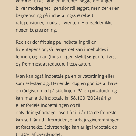
kommer til at ligne en livrente. Begge ordninger
bliver modregnet i pensionstillægget, men der er en
begrænsning på indbetalingsstørrelse til
ratepensioner, modsat livrenten. Her gælder ikke
nogen begrænsning.
Reelt er der frit slag på indbetaling til en
livrentepension, så længe det kan indeholdes i
lønnen, og man (for sin egen skyld) sørger for først
og fremmest at reducere i topskatten.
Man kan også indbetale på en privatordning eller
som selvstændig. Her er det dog en god idé at have
en rådgiver med på sidelinjen. På en privatordning
kan man altid indbetale kr. 58.100 (2024) årligt
eller fordele indbetalingen op til
opfyldningsfradraget hvert år i ti år. Da de færreste
kan se ti år ud i fremtiden, er arbejdsgiverordningen
at foretrække. Selvstændige kan årligt indbetale op
til 30% af overskuddet.