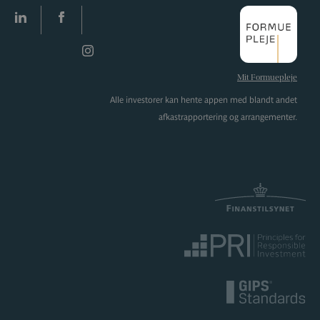
LinkedIn
facebook
Instagram
Mit Formuepleje
Alle investorer kan hente appen med blandt andet
afkastrapportering og arrangementer.