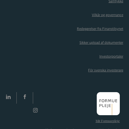
Samtykke
Vilkår og governance
Redegørelser fra Finanstilsynet
Sikker upload af dokumenter
Investorportaler
För svenska investerare
LinkedIn
facebook
Instagram
Mit Formuepleje