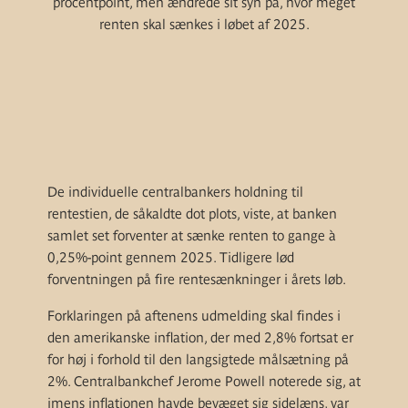
procentpoint, men ændrede sit syn på, hvor meget
renten skal sænkes i løbet af 2025.
De individuelle centralbankers holdning til
rentestien, de såkaldte dot plots, viste, at banken
samlet set forventer at sænke renten to gange à
0,25%-point gennem 2025. Tidligere lød
forventningen på fire rentesænkninger i årets løb.
Forklaringen på aftenens udmelding skal findes i
den amerikanske inflation, der med 2,8% fortsat er
for høj i forhold til den langsigtede målsætning på
2%. Centralbankchef Jerome Powell noterede sig, at
imens inflationen havde bevæget sig sidelæns, var