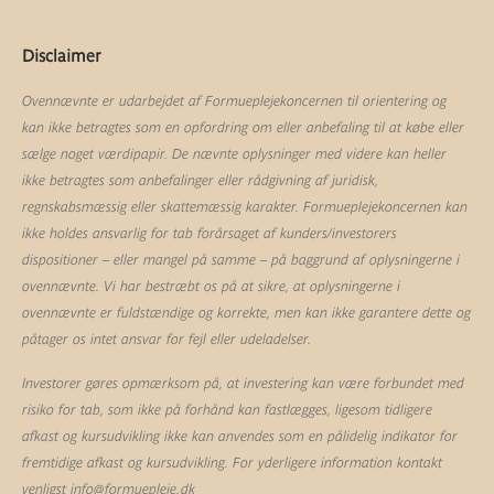
Disclaimer
Ovennævnte er udarbejdet af Formueplejekoncernen til orientering og
kan ikke betragtes som en opfordring om eller anbefaling til at købe eller
sælge noget værdipapir. De nævnte oplysninger med videre kan heller
ikke betragtes som anbefalinger eller rådgivning af juridisk,
regnskabsmæssig eller skattemæssig karakter. Formueplejekoncernen kan
ikke holdes ansvarlig for tab forårsaget af kunders/investorers
dispositioner – eller mangel på samme – på baggrund af oplysningerne i
ovennævnte. Vi har bestræbt os på at sikre, at oplysningerne i
ovennævnte er fuldstændige og korrekte, men kan ikke garantere dette og
påtager os intet ansvar for fejl eller udeladelser.
Investorer gøres opmærksom på, at investering kan være forbundet med
risiko for tab, som ikke på forhånd kan fastlægges, ligesom tidligere
afkast og kursudvikling ikke kan anvendes som en pålidelig indikator for
fremtidige afkast og kursudvikling. For yderligere information kontakt
venligst
info@formuepleje.dk