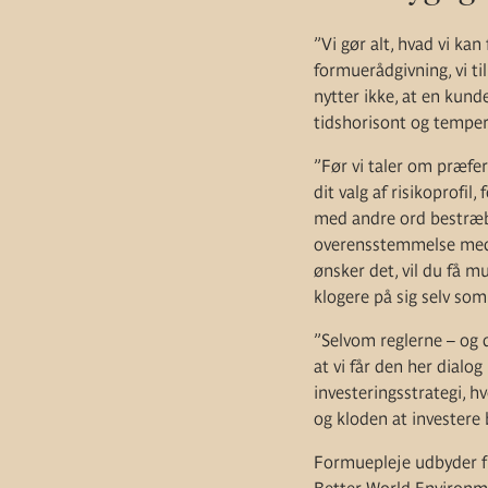
”Vi gør alt, hvad vi ka
formuerådgivning, vi ti
nytter ikke, at en kund
tidshorisont og temperam
”Før vi taler om præfer
dit valg af risikoprofil
med andre ord bestræbe
overensstemmelse med di
ønsker det, vil du få 
klogere på sig selv som 
”Selvom reglerne – og d
at vi får den her dialo
investeringsstrategi, h
og kloden at investere 
Formuepleje udbyder fl