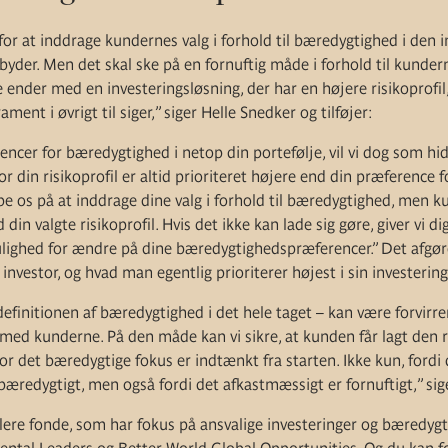
n for at inddrage kundernes valg i forhold til bæredygtighed i den i
lbyder. Men det skal ske på en fornuftig måde i forhold til kundern
e ender med en investeringsløsning, der har en højere risikoprofi
ent i øvrigt til siger,” siger Helle Snedker og tilføjer:
encer for bæredygtighed i netop din portefølje, vil vi dog som hi
, for din risikoprofil er altid prioriteret højere end din præference 
 os på at inddrage dine valg i forhold til bæredygtighed, men ku
n valgte risikoprofil. Hvis det ikke kan lade sig gøre, giver vi di
mulighed for ændre på dine bæredygtighedspræferencer.” Det afgør
investor, og hvad man egentlig prioriterer højest i sin investering
efinitionen af bæredygtighed i det hele taget – kan være forvirren
g med kunderne. På den måde kan vi sikre, at kunden får lagt den 
vor det bæredygtige fokus er indtænkt fra starten. Ikke kun, fordi 
bæredygtigt, men også fordi det afkastmæssigt er fornuftigt,” sig
ere fonde, som har fokus på ansvalige investeringer og bæredygt