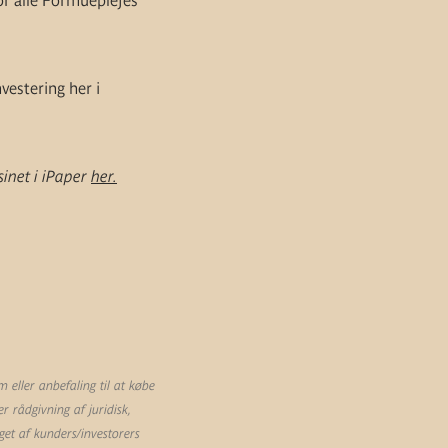
or alle Formueplejes
estering her i
inet i iPaper
her.
eller anbefaling til at købe
 rådgivning af juridisk,
et af kunders/investorers