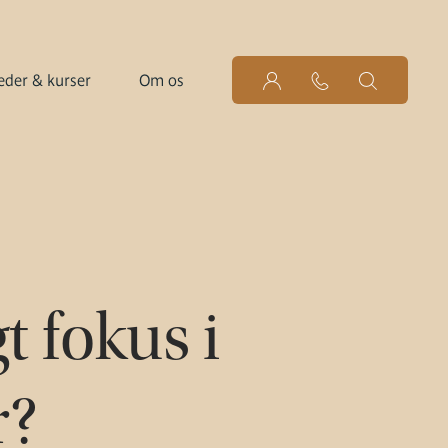
der & kurser
Om os
 fokus i
r?