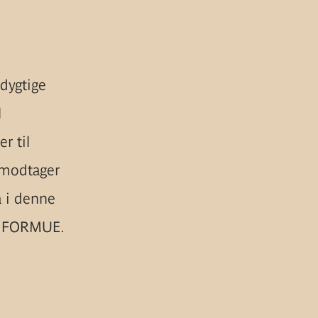
dygtige
l
r til
 modtager
å i denne
et FORMUE.