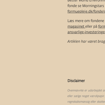
Better World Environme
fonde se Morningstars S
formuepleje.dk/fonde/
Læs mere om fondene un
magasinet
eller på
for
ansvarlige-investeringe
Artiklen har været brag
Disclaimer
Ovennævnte er udarbejdet af 
eller sælge noget værdipapir.
regnskabsmæssig eller skatte