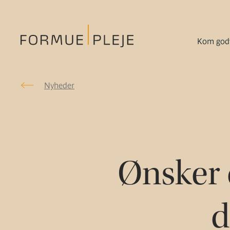
Kom godt
Nyheder
Nyheder
Formuepleje.dk
Ønsker 
d