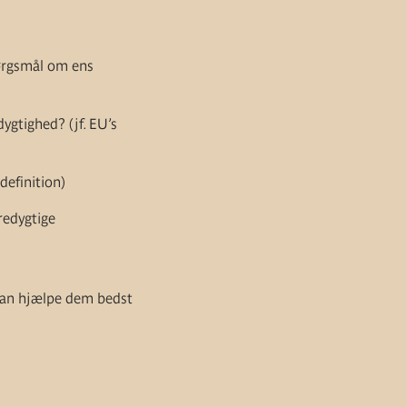
pørgsmål om ens
dygtighed? (jf. EU’s
definition)
redygtige
e kan hjælpe dem bedst