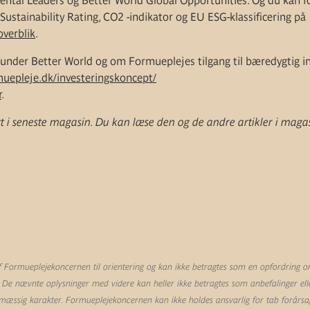
ntal Leaders og Better World Global Opportunities. Og du kan f
ustainability Rating, CO2 -indikator og EU ESG-klassificering på
overblik
.
der Better World og om Formueplejes tilgang til bæredygtig inv
muepleje.dk/investeringskoncept/
r
.
t i seneste magasin. Du kan læse den og de andre artikler i magas
Formueplejekoncernen til orientering og kan ikke betragtes som en opfordring om 
 De nævnte oplysninger med videre kan heller ikke betragtes som anbefalinger eller
mæssig karakter. Formueplejekoncernen kan ikke holdes ansvarlig for tab forårsag