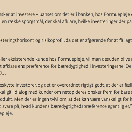
er at investere – uanset om det er i banken, hos Formuepleje el
en række spørgsmål, der skal afklare, hvilke investeringer der p
steringshorisont og risikoprofil, da det er afgørende for at få lag
ller eksisterende kunde hos Formuepleje, vil man desuden bliv
 afklare ens præference for bæredygtighed i investeringerne. De n
EU.
beskytte investorer, og det er overordnet rigtigt godt, at der er fæl
kal gå i dialog med kunder om netop deres ønsker frem for bare a
rodukt. Men der er ingen tvivl om, at det kan være vanskeligt for 
at svare på, hvad kundens bæredygtighedspræference egentlig er,” 
epleje.