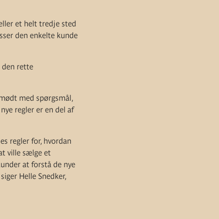
ler et helt tredje sted
asser den enkelte kunde
t den rette
e mødt med spørgsmål,
ye regler er en del af
les regler for, hvordan
t ville sælge et
kunder at forstå de nye
siger Helle Snedker,