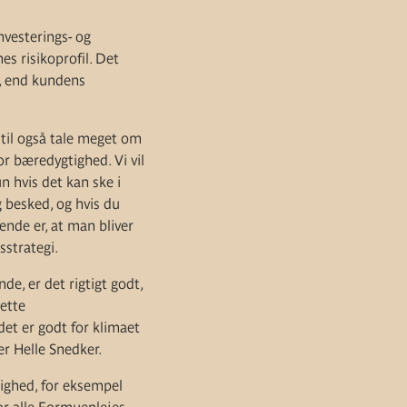
nvesterings- og
es risikoprofil. Det
l, end kundens
dtil også tale meget om
for bæredygtighed. Vi vil
n hvis det kan ske i
g besked, og hvis du
ende er, at man bliver
sstrategi.
de, er det rigtigt godt,
rette
det er godt for klimaet
er Helle Snedker.
ighed, for eksempel