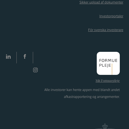
Sikker upload af dokumenter
Investorportaler
För svenska investerare
LinkedIn
facebook
Instagram
Mit Formuepleje
Alle investorer kan hente appen med blandt andet
afkastrapportering og arrangementer.