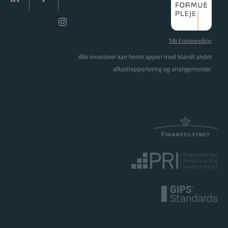
LinkedIn
facebook
Instagram
Mit Formuepleje
Alle investorer kan hente appen med blandt andet
afkastrapportering og arrangementer.