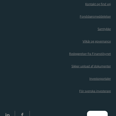
Kontakt og find vej
Fondsbørsmeddelelser
Samtykke
Vilkår og governance
Redegørelser fra Finanstilsynet
Sikker upload af dokumenter
Investorportaler
För svenska investerare