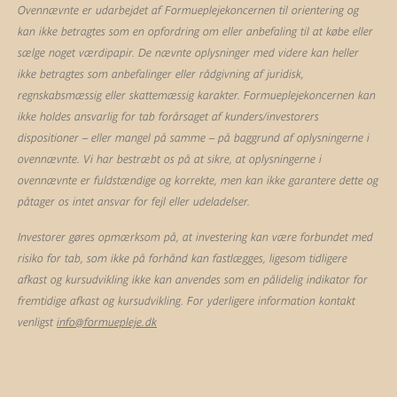
Ovennævnte er udarbejdet af Formueplejekoncernen til orientering og
kan ikke betragtes som en opfordring om eller anbefaling til at købe eller
sælge noget værdipapir. De nævnte oplysninger med videre kan heller
ikke betragtes som anbefalinger eller rådgivning af juridisk,
regnskabsmæssig eller skattemæssig karakter. Formueplejekoncernen kan
ikke holdes ansvarlig for tab forårsaget af kunders/investorers
dispositioner – eller mangel på samme – på baggrund af oplysningerne i
ovennævnte. Vi har bestræbt os på at sikre, at oplysningerne i
ovennævnte er fuldstændige og korrekte, men kan ikke garantere dette og
påtager os intet ansvar for fejl eller udeladelser.
Investorer gøres opmærksom på, at investering kan være forbundet med
risiko for tab, som ikke på forhånd kan fastlægges, ligesom tidligere
afkast og kursudvikling ikke kan anvendes som en pålidelig indikator for
fremtidige afkast og kursudvikling. For yderligere information kontakt
venligst
info@formuepleje.dk