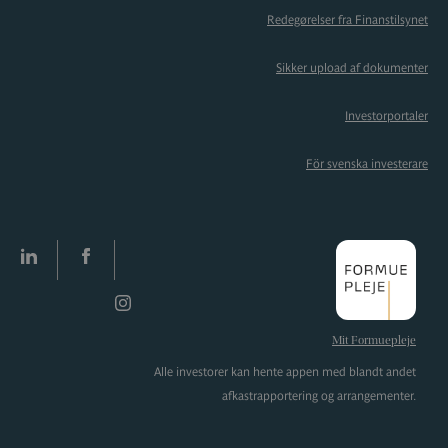
Redegørelser fra Finanstilsynet
Sikker upload af dokumenter
Investorportaler
För svenska investerare
LinkedIn
facebook
Instagram
Mit Formuepleje
Alle investorer kan hente appen med blandt andet
afkastrapportering og arrangementer.