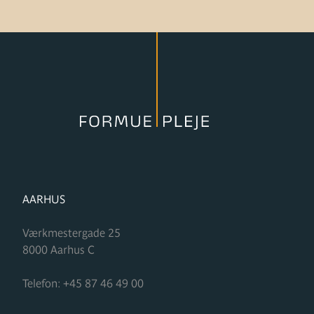
FORMUPLEJE
AARHUS
Værkmestergade 25
8000
Aarhus C
Telefon:
+45 87 46 49 00