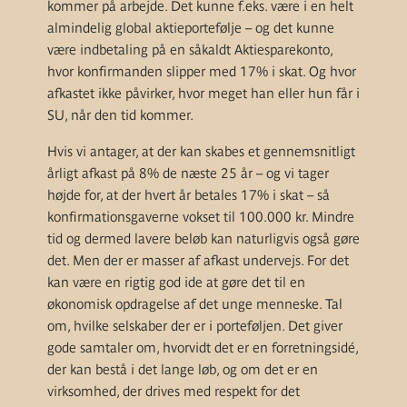
kommer på arbejde. Det kunne f.eks. være i en helt
almindelig global aktieportefølje – og det kunne
være indbetaling på en såkaldt Aktiesparekonto,
hvor konfirmanden slipper med 17% i skat. Og hvor
afkastet ikke påvirker, hvor meget han eller hun får i
SU, når den tid kommer.
Hvis vi antager, at der kan skabes et gennemsnitligt
årligt afkast på 8% de næste 25 år – og vi tager
højde for, at der hvert år betales 17% i skat – så
konfirmationsgaverne vokset til 100.000 kr. Mindre
tid og dermed lavere beløb kan naturligvis også gøre
det. Men der er masser af afkast undervejs. For det
kan være en rigtig god ide at gøre det til en
økonomisk opdragelse af det unge menneske. Tal
om, hvilke selskaber der er i porteføljen. Det giver
gode samtaler om, hvorvidt det er en forretningsidé,
der kan bestå i det lange løb, og om det er en
virksomhed, der drives med respekt for det