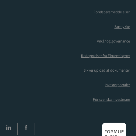
Fondsbørsmeddelelser
Samtykke
Vilkår og governance
Redegørelser fra Finanstilsynet
Sikker upload af dokumenter
Investorportaler
För svenska investerare
LinkedIn
facebook