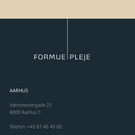
FORMUPLEJE
AARHUS
Værkmestergade 25
8000
Aarhus C
Telefon:
+45 87 46 49 00