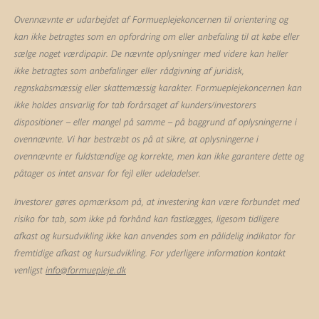
Ovennævnte er udarbejdet af Formueplejekoncernen til orientering og
kan ikke betragtes som en opfordring om eller anbefaling til at købe eller
sælge noget værdipapir. De nævnte oplysninger med videre kan heller
ikke betragtes som anbefalinger eller rådgivning af juridisk,
regnskabsmæssig eller skattemæssig karakter. Formueplejekoncernen kan
ikke holdes ansvarlig for tab forårsaget af kunders/investorers
dispositioner – eller mangel på samme – på baggrund af oplysningerne i
ovennævnte. Vi har bestræbt os på at sikre, at oplysningerne i
ovennævnte er fuldstændige og korrekte, men kan ikke garantere dette og
påtager os intet ansvar for fejl eller udeladelser.
Investorer gøres opmærksom på, at investering kan være forbundet med
risiko for tab, som ikke på forhånd kan fastlægges, ligesom tidligere
afkast og kursudvikling ikke kan anvendes som en pålidelig indikator for
fremtidige afkast og kursudvikling. For yderligere information kontakt
venligst
info@formuepleje.dk