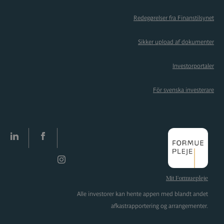
Redegørelser fra Finanstilsynet
Sikker upload af dokumenter
Investorportaler
För svenska investerare
LinkedIn
facebook
Instagram
Mit Formuepleje
Alle investorer kan hente appen med blandt andet
afkastrapportering og arrangementer.