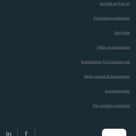
Kontakt og find vej
Fondsbørsmeddelelser
Samtykke
Vilkår og governance
Redegørelser fra Finanstilsynet
Sikker upload af dokumenter
Investorportaler
För svenska investerare