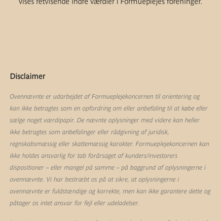
vises retvisende indre værdier i Formueplejes foreninger.
Disclaimer
Ovennævnte er udarbejdet af Formueplejekoncernen til orientering og
kan ikke betragtes som en opfordring om eller anbefaling til at købe eller
sælge noget værdipapir. De nævnte oplysninger med videre kan heller
ikke betragtes som anbefalinger eller rådgivning af juridisk,
regnskabsmæssig eller skattemæssig karakter. Formueplejekoncernen kan
ikke holdes ansvarlig for tab forårsaget af kunders/investorers
dispositioner – eller mangel på samme – på baggrund af oplysningerne i
ovennævnte. Vi har bestræbt os på at sikre, at oplysningerne i
ovennævnte er fuldstændige og korrekte, men kan ikke garantere dette og
påtager os intet ansvar for fejl eller udeladelser.