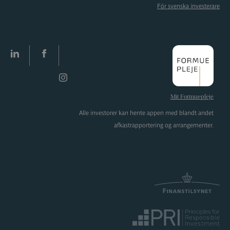
För svenska investerare
LinkedIn
facebook
Instagram
Mit Formuepleje
Alle investorer kan hente appen med blandt andet
afkastrapportering og arrangementer.